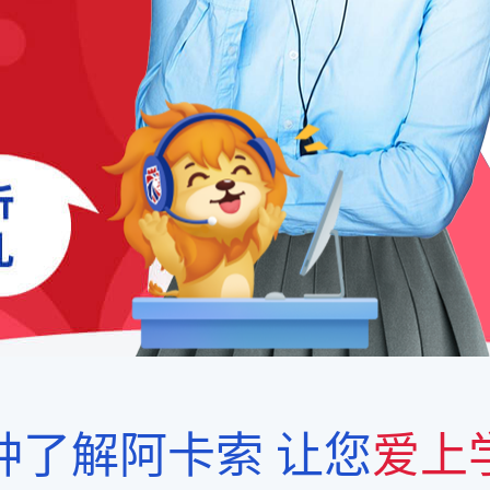
钟了解阿卡索
让您
爱上