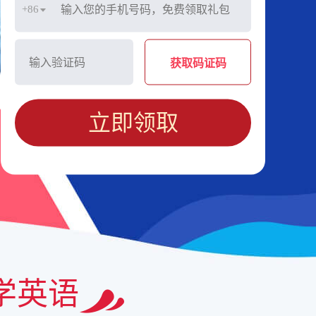
+86
获取码证码
立即领取
学英语