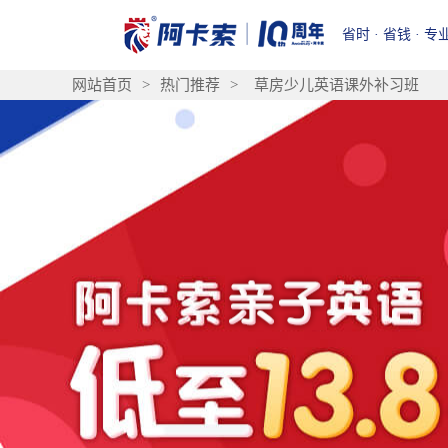
省时 · 省钱 · 专
网站首页
>
热门推荐
>
草房少儿英语课外补习班