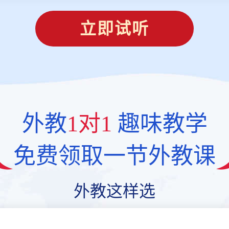
立即试听
外教
1对1
趣味教学
免费领取一节外教课
外教这样选