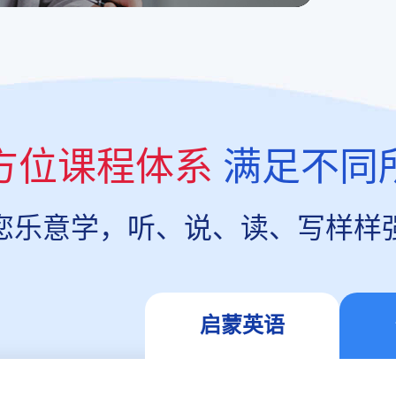
方位课程体系
满足不同
您乐意学，听、说、读、写样样
启蒙英语