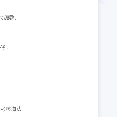
1因材施教。
取率低 。
资格证。
期考核淘汰。