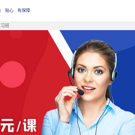
业 · 贴心 · 有保障
补习班