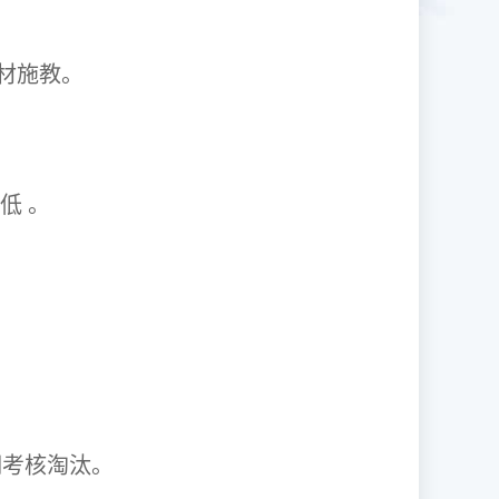
1因材施教。
取率低 。
资格证。
期考核淘汰。