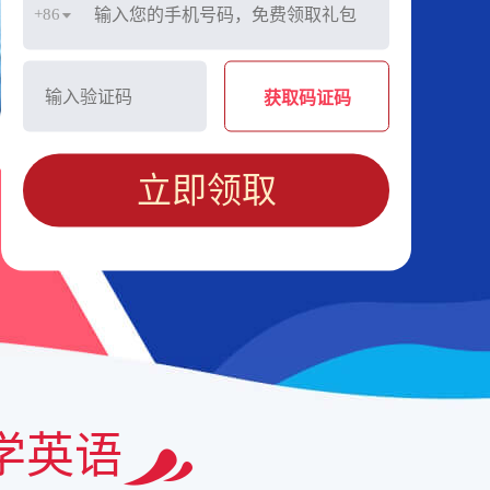
+86
获取码证码
立即领取
学英语