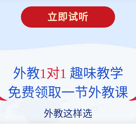
立即试听
外教
1对1
趣味教学
免费领取一节外教课
外教这样选