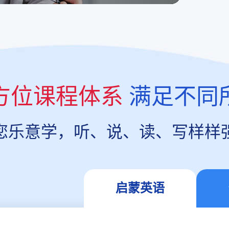
方位课程体系
满足不同
您乐意学，听、说、读、写样样
启蒙英语