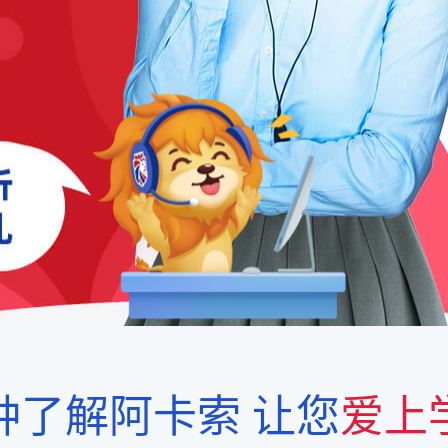
钟了解阿卡索
让您
爱上