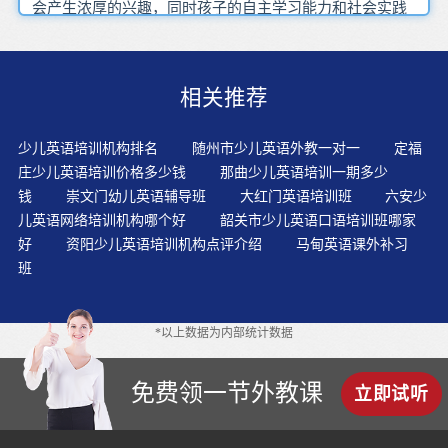
会产生浓厚的兴趣，同时孩子的自主学习能力和社会实践
能力也能够自然生成。幼儿的心理障碍小。大人在学习外
语时，会介意自己的文法和意思是否正确，说错了会觉得
没有面子学习英语的途径和方法有很多，找到适合自己的
相关推荐
方法才是关键的，才可以提高英语，巩固英语知识。在英
语教学中融音乐与英语为一体，能帮助学生理解对话，表
现情景内容，创设有声语言环境，使学生自然投入。支持
少儿英语培训机构排名
随州市少儿英语外教一对一
定福
并帮助孩子配合教师准备教具，制作学具。英语教育关乎
庄少儿英语培训价格多少钱
那曲少儿英语培训一期多少
社会、家庭和每一位孩子，因而受到关注与重视。爱玩是
钱
崇文门幼儿英语辅导班
大红门英语培训班
六安少
孩子的天性,利用这一点,注意让幼儿在各种游戏中慢慢习得
儿英语网络培训机构哪个好
韶关市少儿英语口语培训班哪家
单词。平时应多表扬，多鼓励幼儿，让幼儿体验成功带来
好
资阳少儿英语培训机构点评介绍
马甸英语课外补习
的愉悦，从而，增强他们的自信心和学习英语的积极性。
班
随着幼儿自我认知能力的逐步增强，他们通过阅读或聆听
故事能更好地理解别人的思想、情感，发展对人与人之间
的各种社会关系的认知，并培养他们的人际交往能力。教
*以上数据为内部统计数据
师先引导学生听录音，让学生学会听故事，同时引导学生
模仿地道的语音语调，然后再让学生学会有感情地朗读故
事。在沉默时期，孩子通过观看图片、积极倾听，使用周
免费领一节外教课
立即试听
围环境来帮助理解自己所听到/学到的英语单词和句子的意
思，并练习发音。凡事都不是一帆风顺的，学习英语也如
此。建议各位宝妈宝爸一定要认真挑选适合自己孩子的少