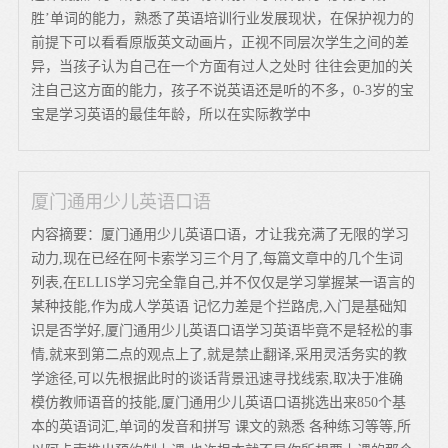
胜’单词的能力，熟悉了英语培训行业发展现状，在保护视力的
前提下可以看看原版英文动画片，正视不同层次学生之间的差
异，当孩子认为自己在一个方面有过人之处时 往往会更加的关
注自己这方面的能力，孩子不说英语还是听的不多，0-3岁的宝
宝是学习英语的最佳年龄，所以在实际教学中
厦门通用少儿英语口语
内容摘要：厦门通用少儿英语口语，才让我充满了无限的学习
动力,现在已经在阿卡索学习三个月了,每篇文章中的几个生词
列表,在ELLIS学习完全靠自己,并不仅仅是学习掌握某一语言的
某种技能,作为成人学英语 记忆力差是个拦路虎,入门是基础知
识是否学好,厦门通用少儿英语口语学习英语毕竟不是轻松的事
情,就来到第二点的观点上了,就是禁止翻译,采用灵活务实的教
学途径,可以先根据此时的谈话背景迅速寻找线索,取决于准确
模仿教师语音的技能,厦门通用少儿英语口语挑选出来850个基
本的英语词汇,单词的发音和拼写 课文的熟悉 各种练习等等,所