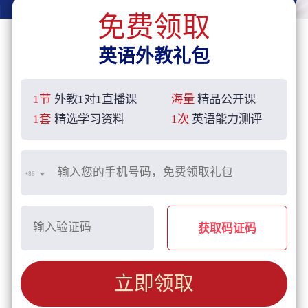
免费领取
英语外教礼包
1节
外教1对1直播课
海量
精品公开课
1套
精选学习资料
1次
英语能力测评
+86
获取码证码
立即领取