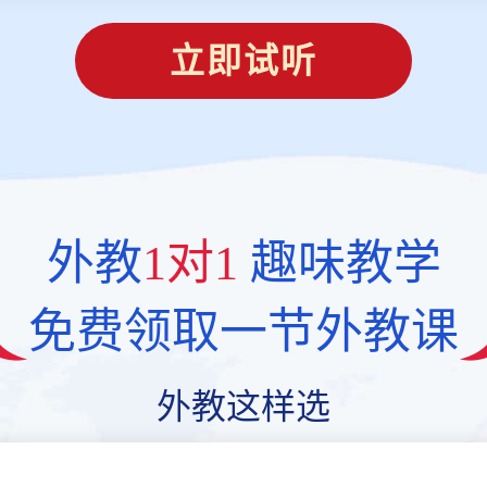
立即试听
外教
1对1
趣味教学
免费领取一节外教课
外教这样选