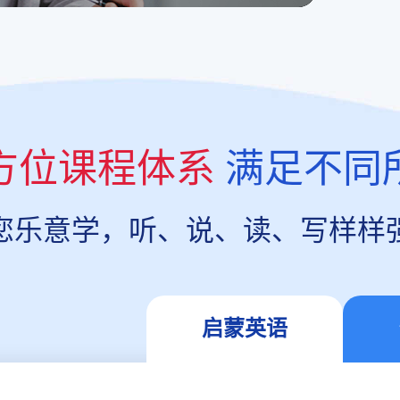
方位课程体系
满足不同
您乐意学，听、说、读、写样样
启蒙英语