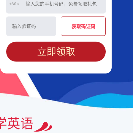
+86
获取码证码
立即领取
学英语