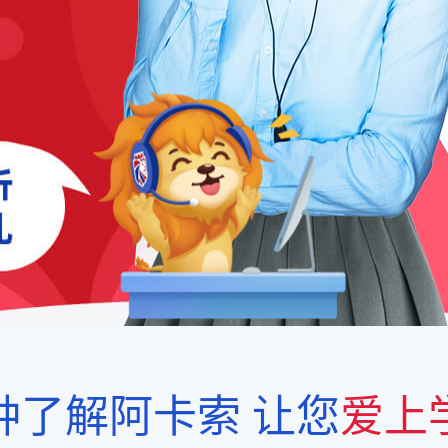
钟了解阿卡索
让您
爱上