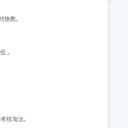
1因材施教。
取率低 。
资格证。
期考核淘汰。