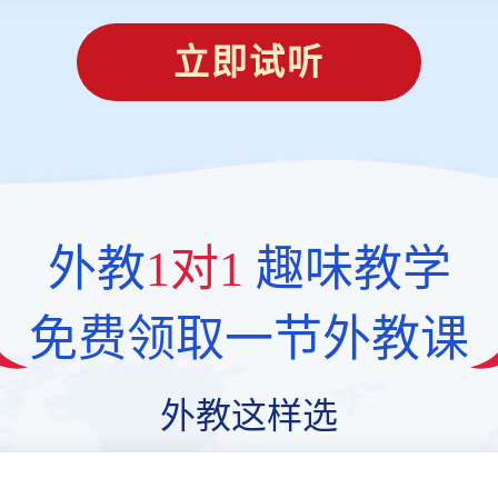
立即试听
外教
1对1
趣味教学
免费领取一节外教课
外教这样选