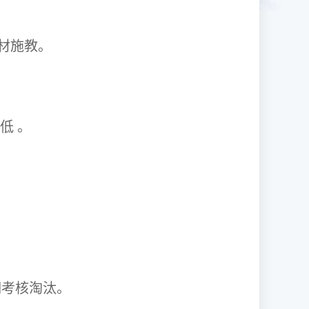
1因材施教。
取率低 。
资格证。
期考核淘汰。