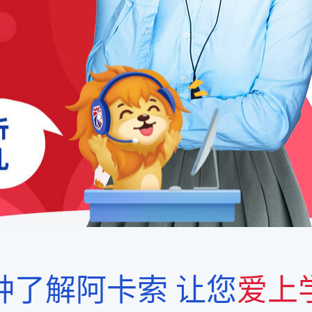
钟了解阿卡索
让您
爱上