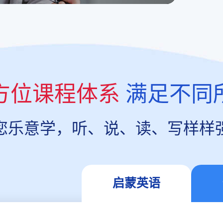
方位课程体系
满足不同
您乐意学，听、说、读、写样样
启蒙英语