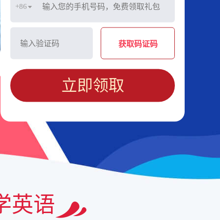
+86
获取码证码
立即领取
学英语