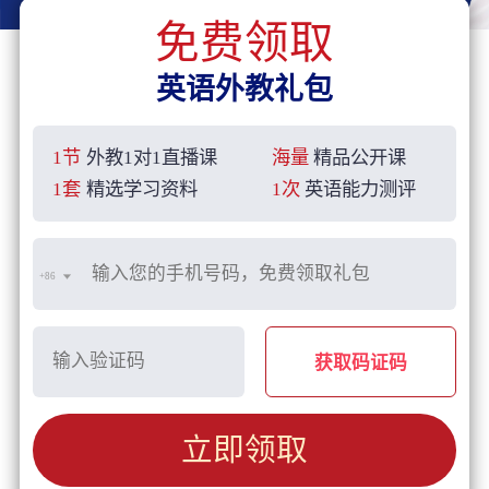
免费领取
英语外教礼包
1节
外教1对1直播课
海量
精品公开课
1套
精选学习资料
1次
英语能力测评
+86
获取码证码
立即领取