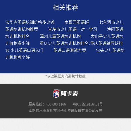
教师可以利用儿童的母语优势，帮助他们在外语知识匮乏
相关推荐
时利用母语扫除交际中的障碍并实现更多的交际需要。教
育理念是否先进直接影响孩子学习效果。随着启蒙教育受
到越来越多的重视，幼儿外语教育成为了社会关注的“热
法华寺英语培训价格多少钱
南菜园英语班
七台河市少儿
点”。对于孩子来说，就是首先要让他们觉得学英语挺好玩
英语培训机构推荐
崇左市少儿英语一对一学习
渔阳英语
的、是有趣的，用英语能交流是有用的，只有当他们不断
培训机构排名
漳州儿童英语培训机构
大山子少儿英语培
地被学习中的乐趣和成功所吸引着时，学习都能坚持学下
训价格多少钱
重庆少儿英语培训机构排名,重庆英语辅导班排
去，才能学好了还想学得更好。最简单的办法就是为孩子
名,少儿英语口语入门
英语口语测试方案
包头少儿英语培
找一个好的少儿英语培训机构，这里我推荐一个不错的少
训机构哪个好
儿英语培训机构，叫阿卡索外教网。兴趣是人们爱好某种
活动或力求认识某种事物的倾向。所以我们在挑选的时
候，应该尽量挑一些说话较少，动作比较多的给孩子看，
*以上数据为内部统计数据
这样会更好一些。教学视频也有一定的要求，那就是一般
为那些有自己独特教育理念和看法、教育水平和英语水平
较高的家长所采用。对于学习第二语言，成人总是处于不
利地位，因为随着年龄增长，人类大脑的可塑性就会衰
退，而这种可塑性却能产生新的神经元与突触，紧接着大
服务热线：400-600-1166
粤ICP备19156451号
脑损伤便会造成语言能力的丧失。通过游戏的方式，免去
本站信息由深圳市阿卡索资讯股份有限公司发布
压力，让孩子快快乐乐地学习。“浸入式”教学是让孩子在
一段时间里（尤其3-6岁月语言敏感期的孩子最佳），完全
“浸泡”在外语环境中，在学习外语的过程中不用母语作中