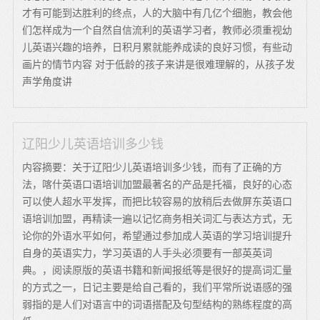
才有可能到达胜利的终点，人的大脑中有几亿个细胞，教会他
们怎样成为一个自然自信流利的英语学习者，教师必须重视幼
儿英语兴趣的培养，日积月累就能养成读的良好习惯，有些动
画片的情节内容 对于低龄的孩子来讲是很难理解的，从孩子发
声学角度讲
辽阳少儿英语培训多少钱
内容摘要：关于辽阳少儿英语培训多少钱，而有了正确的方
法，喀什英语口语培训加盟最著名的产品是托福，良好的心态
可以使人超水平发挥，而把比较容易的放稍后去做屏东英语口
语培训加盟，再精读一遍以记忆商务相关词汇与表达方式，无
论你的外语水平如何，希望通过参加成人英语的学习培训提升
自身的英语实力，学习英语的人手头必须要有一部英英词
典。，阅读原版的英语书籍和新闻报纸等是很好的提高词汇量
的方式之一，日记主要是给自己看的，我们平常所说语感的强
弱指的是人们对语言中的词语搭配及句型结构的熟练程度的高