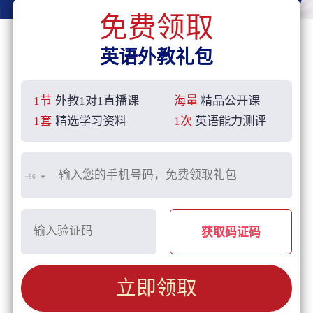
免费领取
英语外教礼包
1节
外教1对1直播课
海量
精品公开课
1套
精选学习资料
1次
英语能力测评
+86
获取码证码
立即领取