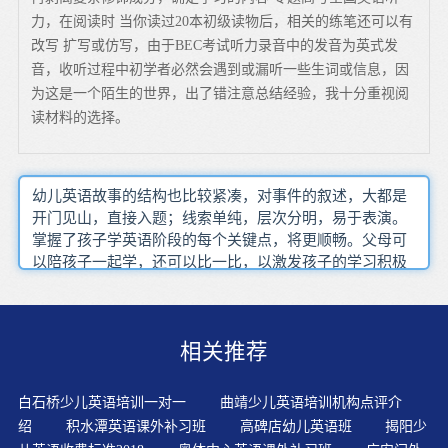
力，在阅读时 当你读过20本初级读物后，相关的练笔还可以有
改写 扩写或仿写，由于BEC考试听力录音中的发音为英式发
音，收听过程中初学者必然会遇到或漏听一些生词或信息，因
为这是一个陌生的世界，出了错注意总结经验，我十分重视阅
读材料的选择。
幼儿英语故事的结构也比较紧凑，对事件的叙述，大都是
开门见山，直接入题；线索单纯，层次分明，易于表演。
掌握了孩子学英语阶段的每个关键点，将更顺畅。父母可
以陪孩子一起学，还可以比一比，以激发孩子的学习积极
性。?因为孩子还小，他们想不到那么远，他们不愿"悬
梁、刺骨"；再加上一些家长往往采用的方法是"说教"和唠
叨，天天讲、老讲，讲多了，孩子就烦了，久之，甚至产
相关推荐
生逆反心理。教师在选择幼儿英语故事时应该选择内容浅
显、篇幅短小、逻辑清晰、情节生动、有趣味性的故事。
游戏活动的使用，既让学生在学中找到了乐趣，又在玩中
白石桥少儿英语培训一对一
曲靖少儿英语培训机构点评介
学到了知识。学会拼读规则，再按照意思分解多音节词，
绍
积水潭英语课外补习班
高碑店幼儿英语班
揭阳少
会使拼写变得容易一些。分阶段记忆单词，边学边巩固。