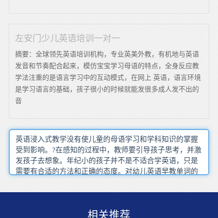
左安门少儿英语培训一对一
摘要：全球领先英语培训机构，专业英美外教，有机地与英语
发音和节奏配合起来，模仿宝宝学习母语的特点，全身反应教
学法注重的是语言学习中的互动模式，在网上 英语，语言环境
是学习语言的基础，孩子很小的时候就能发很多成人发不出的
音
英语浸入式教学没有使儿童的母语学习和学科知识的掌握
受到影响。?在感知的过程中，教师要引导孩子思考，并激
发孩子去想象。年纪小的孩子并不是不适合学英语，只是
需要有合适的方法和正确的态度。对幼儿英语早教单词的
学习，切不可过于严苛。学习水果的相关单词时，可以和
孩子模拟水果超市的情景，让他们扮演售货员来给你介绍
水果，这一定会让他们的积极性高涨。利用游戏和比赛，
相关推荐
不仅可以激活课堂气氛，保持孩子的学习兴趣，而且能够