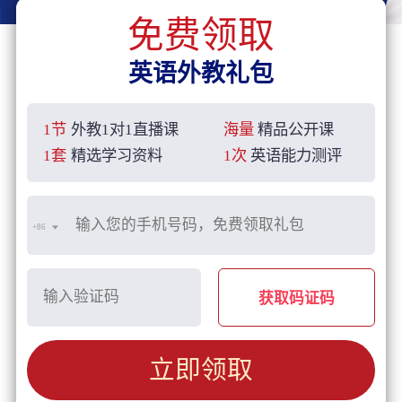
免费领取
英语外教礼包
1节
外教1对1直播课
海量
精品公开课
1套
精选学习资料
1次
英语能力测评
+86
获取码证码
立即领取