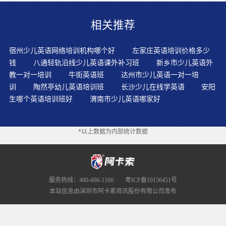
没有其他的英文读物；买了书虫系列，也是孩子几乎看不
懂的英文读物。沉默时期孩子的英语学习的重要练习手段
相关推荐
应该是“听”。提前熟悉和适应美国教育的学习模式，培养
地道美式英语思维，解决中国学生留学后"水土不服"等问
题。?背诵也是一种积累，背得多了，渐渐就能表达了。学
宿州少儿英语网络培训机构哪个好
左家庄英语培训价格多少
生学习英语语法不是“背公式”，而是在真实的英语环境中
钱
八通轻轨沿线少儿英语课外补习班
新乡市少儿英语外
去学习。要经常表扬鼓励孩子，提高幼儿学习英语的兴
教一对一培训
牛街英语班
达州市少儿英语一对一培
趣。家长选择外教时不能盲目迷信外教，外教不是神话，
训
陶然亭幼儿英语培训班
长沙少儿在线学英语
安阳
也存在若干短板和缺陷。让孩子从小就学习英语,不仅能帮
生哪个英语培训班好
渭南市少儿英语哪家好
助他们轻松完成学校的英语课程,还能培养他们学习英语的
兴趣。英语学习完全不同于其他任何学科的学习，甚至英
语学习使用的大脑，与其他学科学习使用的大脑都不一
*以上数据为内部统计数据
样。字词故事通常有重复的片语，在每一重复的过程中，
都会换上一个新单词。非英语母语国家的人，在学习英语
过程中发音不准的主要原因，不是嘴的问题，而是耳朵的
问题。根据教学对象、授课内容、教学条件，根据不同需
要，适时合理的采用会取得良好的教学效果，亦可以多种
服务热线：400-600-1166
粤ICP备19156451号
教学手段综合使用，兼收并蓄，积极创新，以达到教学目
本站信息由深圳市阿卡索资讯股份有限公司发布
标。