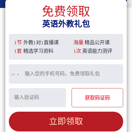
免费领取
英语外教礼包
1节
外教1对1直播课
海量
精品公开课
1套
精选学习资料
1次
英语能力测评
+86
获取码证码
立即领取