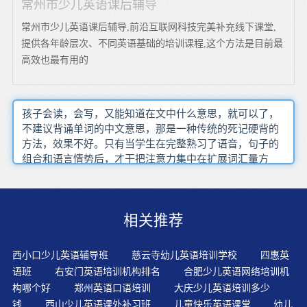
常州市少儿英语课后辅导
常州市少儿英语课后辅导,前沿互联网科技完美补充线下课堂,
提供各年龄层次、不同英语基础的培训课程,这个方法是目前最
高效也最有用的
孩子会读，会写，又能知道在文中什么意思，就可以了，
不建议背诵单词的中文意思，那是一种传统的死记硬背的
方法，效果不好。只有当学生在完整熟习了语音，句子的
组合和语言情势后，才干把注意力集中在扩展词汇量方
面。不是要求让婴儿学习英语会话，而是想听音乐一样，
让孩子听英语录音带，让耳朵习惯英语的发音。全球少儿
学习英语的年龄有提前趋势，比如西班牙政府曾规定少儿
相关推荐
学习英语的门槛是6岁，但今年已提前至5岁。中国孩子在
父母督促下也早早赶考。?7～13岁儿童的生活从以游戏为
主转为以学习为主，他们的认知发展是以学习知识为基础
西小口少儿英语辅导班
慈云寺幼儿英语培训学校
四惠英
而展开的。死记硬背只是暂时的管用，不管孩子有多聪
语班
右安门英语培训机构排名
合肥少儿英语网络培训机
明，机械的记忆方式都不会让这些变化多端的“符号”在他
构哪个好
郑州英语口语培训
大庆少儿英语培训多少
的脑海里停留很久。孩子的英语理解力有了很大的提高，
钱
西山少儿英语课外补习班
儿童快乐英语课堂
幼儿