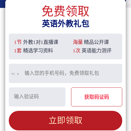
免费领取
英语外教礼包
1节
外教1对1直播课
海量
精品公开课
1套
精选学习资料
1次
英语能力测评
+86
获取码证码
立即领取