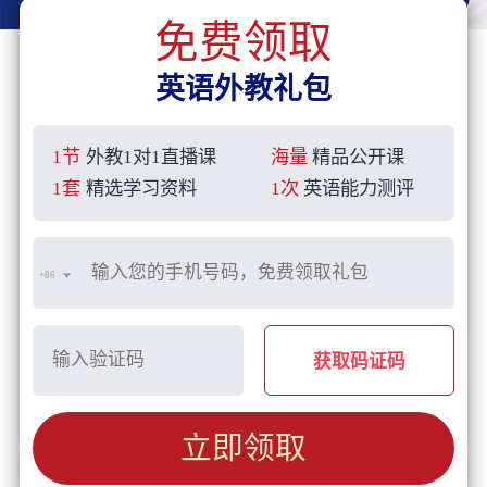
免费领取
英语外教礼包
1节
外教1对1直播课
海量
精品公开课
1套
精选学习资料
1次
英语能力测评
+86
获取码证码
立即领取