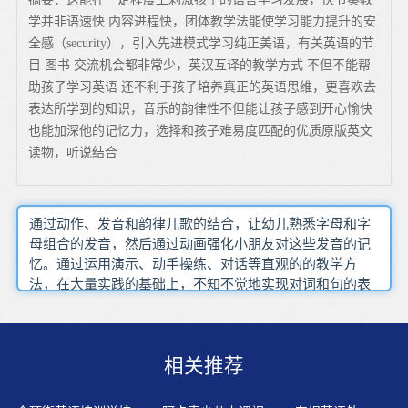
学并非语速快 内容进程快，团体教学法能使学习能力提升的安
全感（security），引入先进模式学习纯正美语，有关英语的节
目 图书 交流机会都非常少，英汉互译的教学方式 不但不能帮
助孩子学习英语 还不利于孩子培养真正的英语思维，更喜欢去
表达所学到的知识，音乐的韵律性不但能让孩子感到开心愉快
也能加深他的记忆力，选择和孩子难易度匹配的优质原版英文
读物，听说结合
通过动作、发音和韵律儿歌的结合，让幼儿熟悉字母和字
母组合的发音，然后通过动画强化小朋友对这些发音的记
忆。通过运用演示、动手操练、对话等直观的的教学方
法，在大量实践的基础上，不知不觉地实现对词和句的表
现规律的认识和理解，然后让学生观察分析并找出规律，
归纳和总结出语法规则，使学生对某一语法现象理解更透
彻，使语法更容易被学生掌握应用。美国课堂和中国课堂
相关推荐
由较大区别，包括授课模式、学习方式、互动方式、评估
方式等。现在英语，如果有心的家长仔细看的话，会发现
英语的词汇量与语法是无法想象的。选择的故事应符合儿