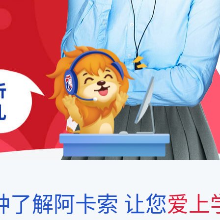
钟了解阿卡索
让您
爱上