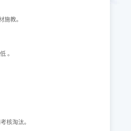
1因材施教。
取率低 。
资格证。
期考核淘汰。