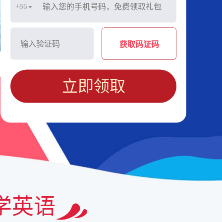
+86
获取码证码
立即领取
学英语