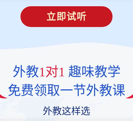
立即试听
外教
1对1
趣味教学
免费领取一节外教课
外教这样选