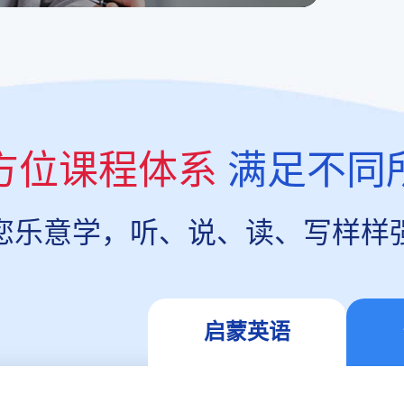
方位课程体系
满足不同
您乐意学，听、说、读、写样样
启蒙英语