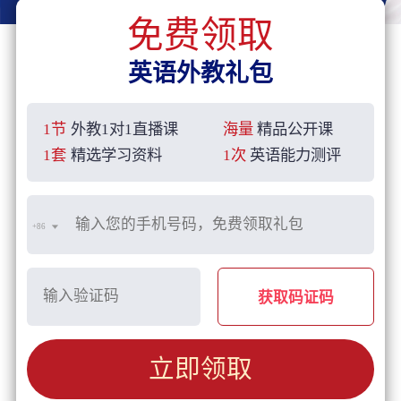
免费领取
英语外教礼包
1节
外教1对1直播课
海量
精品公开课
1套
精选学习资料
1次
英语能力测评
+86
获取码证码
立即领取