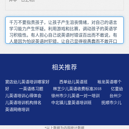
千万不要指责孩子，让孩子产生沮丧情绪，对自己的语言
学习能力产生怀疑。利用游戏和比赛，调动孩子的英语学
习积极性。有人担心自己说英语时错误百出而不敢说，有
人是因为怕说英语时犯错，让自己显得很愚蠢而不敢开口
说。通过参与听故事、讲故事、表演故事等让幼儿学会组
织英语语言材料，提高其英语语言表达能力。归因思维，
让孩子找到事情发生的原因和结果。语言是靠“听”来理解
相关推荐
的，也只有真正理解了，才能有效吸收。父母和孩子一起
听录音带，一起练习，可以更进一步吸引孩子的注意力，
并使孩子享受听录音带的快乐时光。电视节目和DVD会对
窦店幼儿英语培训哪家好
西单幼儿英语班
裕龙英语哪个
语言有刺激帮助，重要的记住，人类互动本身对语言发展
好
一英语练习题
林芝少儿英语收费标准2018
亿童幼
至关重要。兴趣是孩子最好的老师，培养兴趣，是我们老
儿英语培训心得体会
徐州市少儿英语一对一培训
台州少
师以及家长帮助孩子减轻压力、学好英语的关键。除了听
儿英语培训机构排名
中北镇儿童英语培训班
抚顺市少儿
觉刺激的潜移默化之外，还能利用视觉上的刺激，来帮助
英语网络培训
孩子强化学习印象。尊重他们的自尊心通过多媒体教具，
激发幼儿的学习动机和创造欲。小宝宝(3—5岁)，绝大部
分时间都是潜意识的吸收状态，根本无须刻意让他学，只
*以上数据为内部统计数据