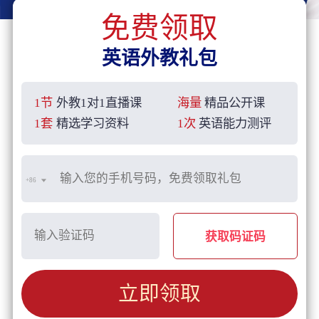
免费领取
英语外教礼包
1节
外教1对1直播课
海量
精品公开课
1套
精选学习资料
1次
英语能力测评
+86
获取码证码
立即领取