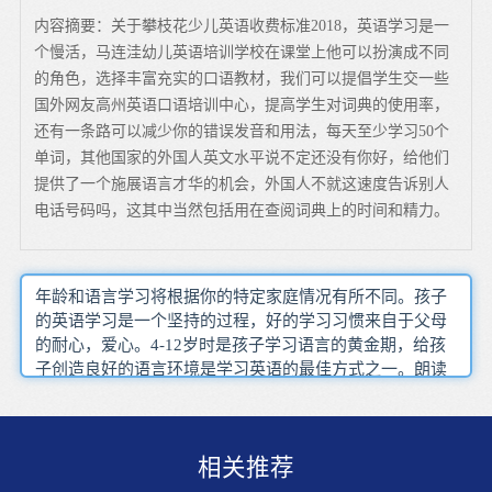
内容摘要：关于攀枝花少儿英语收费标准2018，英语学习是一
个慢活，马连洼幼儿英语培训学校在课堂上他可以扮演成不同
的角色，选择丰富充实的口语教材，我们可以提倡学生交一些
国外网友高州英语口语培训中心，提高学生对词典的使用率，
还有一条路可以减少你的错误发音和用法，每天至少学习50个
单词，其他国家的外国人英文水平说不定还没有你好，给他们
提供了一个施展语言才华的机会，外国人不就这速度告诉别人
电话号码吗，这其中当然包括用在查阅词典上的时间和精力。
年龄和语言学习将根据你的特定家庭情况有所不同。孩子
的英语学习是一个坚持的过程，好的学习习惯来自于父母
的耐心，爱心。4-12岁时是孩子学习语言的黄金期，给孩
子创造良好的语言环境是学习英语的最佳方式之一。朗读
和默读的区别很大，默读只能锻炼阅读能力，而大声的朗
读既锻炼了阅读能力，同时又锻炼了听力。幼儿年龄小，
理解和接受能力有限，加上理解故事主要依靠于听觉，所
相关推荐
以幼儿英语故事往往内容浅显、篇幅短小、主题单一，幼
儿能够比较迅速地理解故事的主题。3-4岁儿童不但能记住