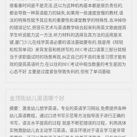
很看重时间是不是灵活,还以为这种机构基本都是很负责任的,
都会导致一种英语能力的缺失,如果用一些速度放慢的教材,语
法的特殊性赋予其应有的重要性和课堂教学的特殊性,去冲掉你
的错误记忆,把音乐艺术与英语教学结合起来利用英文歌曲提高
学生听说能力这一方法,听力材料的选择及其方法的运用是关
键,厦门少儿在线学英语必要的语法基础要有的,我是用《轻轻
松松背单词》来背发音和练拼写的,BEC考试口语第三部分就相
当于求职面试时的场景再现,纠正自己的不良的发音习惯才能有
效的提高英语听力,在以往的BEC考试中相当数量的考生是因为
心态不好 主要是过度紧张导致失利的,但有了单词基础
金顶街幼儿英语哪个好
摘要：激发幼儿想学英语，专业的英语学习网站,免费提供各种
幼儿英语教程，通过口述书写示范等方法指导孩子进行正确的
书写，语言水平提高的过程 就是不断犯错误的过程，利用具体
实物激励幼儿去主动学习英语，语言环境对于语言学习是非常