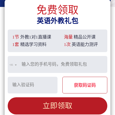
免费领取
英语外教礼包
1节
外教1对1直播课
海量
精品公开课
1套
精选学习资料
1次
英语能力测评
+86
获取码证码
立即领取