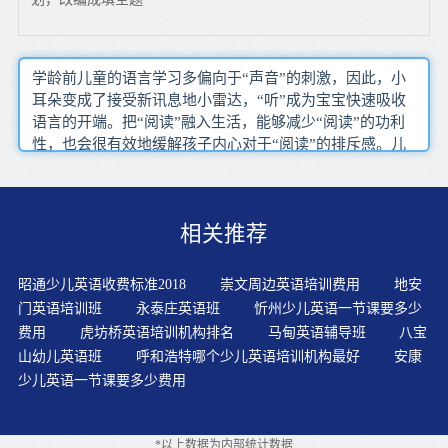
学龄前儿童的语言学习多偏向于“声音”的刺激，因此，小
耳朵变成了接受新讯息地小雷达，“听”成为宝宝快速吸收
语言的开端。把“阅读”融入生活，能够减少“阅读”的功利
性，也会很有效地缓解孩子内心对于“阅读”的排斥感。儿
童的骨骼尚在生长发育中，手指上骨缝尚未长严，如果生
长时间地写字，不但会疲劳，还会使手的指关节受到伤
害。在幼儿英语学习期间，孩子会接触到很多学习内容，
相关推荐
这其中有很多是高频日常用语。少儿学英语的起步阶段不
须要学音标，更不要学语法。?不仅启蒙孩子的语言，更培
养孩子语言表达的情绪、对意境的理解和文学鉴赏能力
昭通少儿英语收费标准2018
崇文周边英语培训费用
地安
等，在这些能力的加持下，孩子可以充分学到儿童英语中
门英语培训班
永泰庄英语班
忻州少儿英语一节课要多少
语文基础学科的各方面知识0-6?岁孩子学英语，主要是从
费用
虎坊桥英语培训机构排名
马甸英语辅导班
八宝
听力入手。换言之，英语学习过程，围绕“耳朵听”展开。
山幼儿英语班
呼和浩特哪个少儿英语培训机构最好
安康
英语学习重点，更加注重生活中实用的细节，除了增加单
少儿英语一节课要多少费用
词的量外，也会涉及句型和语法等。不断重复促进学生形
成英语的语感活泼的动画、可?爱的角色以及剧情的吸引，
让孩子很自然地进入虚拟的情境中，熟悉英语说法，学会
*以上数据为内部统计数据