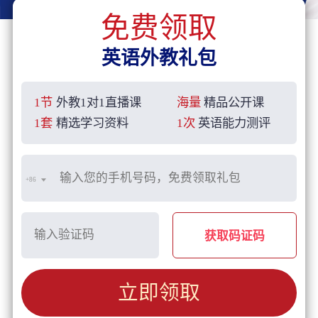
免费领取
英语外教礼包
1节
外教1对1直播课
海量
精品公开课
1套
精选学习资料
1次
英语能力测评
+86
获取码证码
立即领取