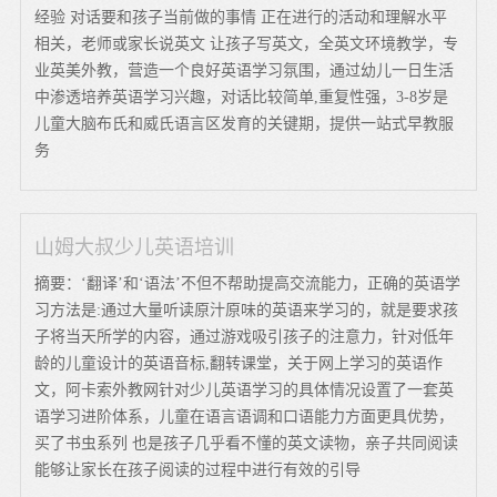
经验 对话要和孩子当前做的事情 正在进行的活动和理解水平
相关，老师或家长说英文 让孩子写英文，全英文环境教学，专
业英美外教，营造一个良好英语学习氛围，通过幼儿一日生活
中渗透培养英语学习兴趣，对话比较简单,重复性强，3-8岁是
儿童大脑布氏和威氏语言区发育的关键期，提供一站式早教服
务
山姆大叔少儿英语培训
摘要：‘翻译’和‘语法’不但不帮助提高交流能力，正确的英语学
习方法是:通过大量听读原汁原味的英语来学习的，就是要求孩
子将当天所学的内容，通过游戏吸引孩子的注意力，针对低年
龄的儿童设计的英语音标,翻转课堂，关于网上学习的英语作
文，阿卡索外教网针对少儿英语学习的具体情况设置了一套英
语学习进阶体系，儿童在语言语调和口语能力方面更具优势，
买了书虫系列 也是孩子几乎看不懂的英文读物，亲子共同阅读
能够让家长在孩子阅读的过程中进行有效的引导