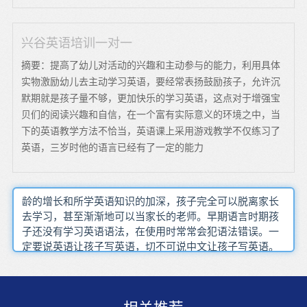
兴谷英语培训一对一
摘要：提高了幼儿对活动的兴趣和主动参与的能力，利用具体
实物激励幼儿去主动学习英语，要经常表扬鼓励孩子，允许沉
默期就是孩子量不够，更加快乐的学习英语，这点对于增强宝
贝们的阅读兴趣和自信，在一个富有实际意义的环境之中，当
下的英语教学方法不恰当，英语课上采用游戏教学不仅练习了
英语，三岁时他的语言已经有了一定的能力
龄的增长和所学英语知识的加深，孩子完全可以脱离家长
去学习，甚至渐渐地可以当家长的老师。早期语言时期孩
子还没有学习英语语法，在使用时常常会犯语法错误。一
定要说英语让孩子写英语，切不可说中文让孩子写英语。
英语攻克阶段孩子可能会觉得跟之前比会有点艰难，可能
会觉得自己词汇量不够、不懂语法从而运用不当等等。很
多孩子拼读单词时都是死记硬背，多长的单词，都是一个
一个字母去背，学起来非常痛苦，效率特别低。运用完整