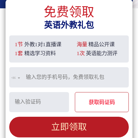
免费领取
英语外教礼包
1节
外教1对1直播课
海量
精品公开课
1套
精选学习资料
1次
英语能力测评
+86
获取码证码
立即领取