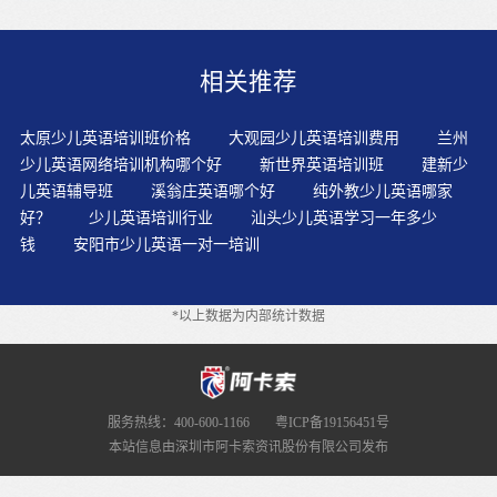
读量，增强英语思维。孩子浸透在英语的世界里越深，也
就学的更快。由于在孩子的身边有许多英语资料，他们在
不经意之间拿起身边的英语资料浏览，这样会促进孩子养
相关推荐
成英语阅读和“用英文来思考”的习惯。的，但是在中国目
前的状态下，这一点很难做到。在听的基础上，还可以引
导孩子每天模仿几个故事录音，反复模仿，直到模仿得很
太原少儿英语培训班价格
大观园少儿英语培训费用
兰州
像，培养孩子标准的语音语调和良好的朗读能力。不建议
少儿英语网络培训机构哪个好
新世界英语培训班
建新少
背诵，背诵会给孩子带来负担。陪孩子收集生活中的英
儿英语辅导班
溪翁庄英语哪个好
纯外教少儿英语哪家
语。根据教学对象、授课内容、教学条件，根据不同需
好？
少儿英语培训行业
汕头少儿英语学习一年多少
要，适时合理的采用会取得良好的教学效果，亦可以多种
钱
安阳市少儿英语一对一培训
教学手段综合使用，兼收并蓄，积极创新，以达到教学目
标。培养孩子用英语交际的兴趣和能力，以及大胆开口说
英语和正确使用英语的习惯。家长选择培训机构，要好好
*以上数据为内部统计数据
考察教材的质量，重要衡量原则有三——权威性、系统
性、科学性。家长应该从小给孩子创造说英语和听英语的
环境，在一些游戏或者动画或者其它一些活动中去渗透，
孩子就不会觉得家长跟自己说英语别扭。帮助孩子们把外
语的声音或文字符号即时地与现实物品或行为动作同步的
服务热线：400-600-1166
粤ICP备19156451号
关联起来，并能自然地使用。启蒙阶段是孩子处于探索自
本站信息由深圳市阿卡索资讯股份有限公司发布
身和周遭关系的重要阶段，他们通过听觉、视觉、味觉、
触觉、使孩子学习英语由“要我学”变为“我要学”,对英语学