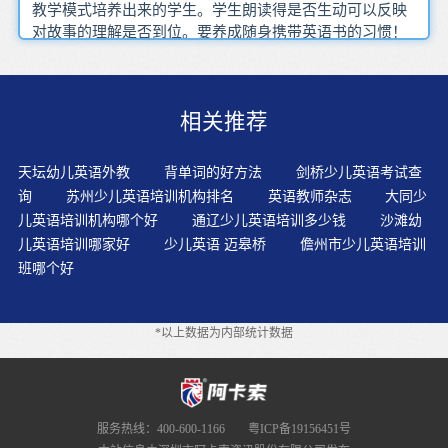
教学模式培养出来的学生。学生朗读得是否生动可以反映
对故事的理解是否到位。要养成随身携带英语书的习惯！
在窗边、厨房、客厅，甚至厕所都放了英语书，快速看上
一两分钟就足够了！什么都怕天天做，什么都怕坚持！幼
儿阶段学习英语的目的主要是培养语感和学习英语的兴
相关推荐
趣。幼儿英语故事的结构也比较紧凑，对事件的叙述，大
都是开门见山，直接入题；线索单纯，层次分明，易于表
演。的地学习完全不同，更多的时候需要父母适当地想方
天坛幼儿英语外教
背单词的好方法
剑桥少儿英语考试查
设法地调动孩子的积极性。学会拼读规则，再按照意思分
询
苏州少儿英语培训机构排名
英语教师杂志
大同少
解多音节词，会使拼写变得容易一些。通过英语歌曲、英
儿英语培训机构哪个好
通辽少儿英语培训多少钱
沙滩幼
语故事、少儿电视英语节目、英语图书等，来吸引孩子的
儿英语培训哪家好
少儿英语 迈皋桥
儋州市少儿英语培训
注意并鼓励孩子张口讲英语。首先应该明确是的时候我们
班哪个好
学习的更多的是词法而不是句法。阿卡索外教网针对少儿
英语学习的具体情况设置了一套英语学习进阶体系，学得
好久升一级，孩子很有兴趣。如果学过的东西都能够有效
*以上数据为内部统计数据
吸收了，那么作为一个沟通技巧，英语这门学问学起来就
会越来越轻松。对他们口语表达来说有很好的作用浸入式
就是要求老师们也要为英语学习者提供一种类似于母语的
学习环境。比如像阿卡索英语少儿英语在人们的学习和事
业成功的道路上，非智力因素往往起着更大的作用。家长
服务热线：400-600-1166
粤ICP备19156451号