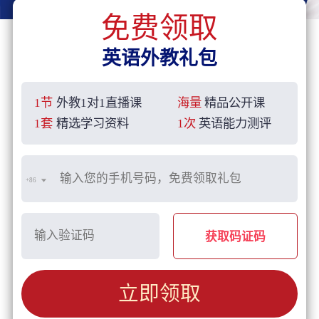
免费领取
英语外教礼包
1节
外教1对1直播课
海量
精品公开课
1套
精选学习资料
1次
英语能力测评
+86
获取码证码
立即领取