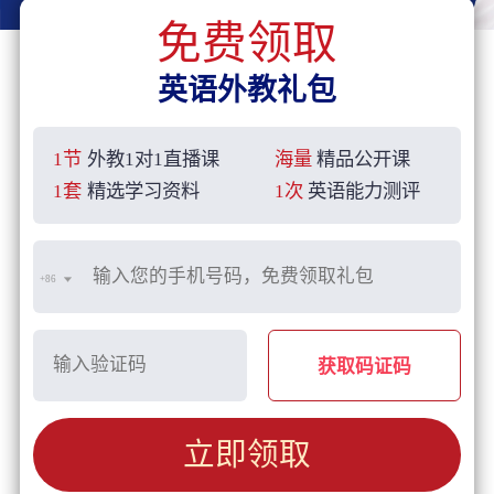
免费领取
英语外教礼包
1节
外教1对1直播课
海量
精品公开课
1套
精选学习资料
1次
英语能力测评
+86
获取码证码
立即领取