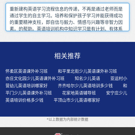
重新建构英语学习流程信息的传递，不再是通过老师而是
通过学生的自主学习。培养和保护孩子学习并能获得成功
的重要精神支柱，即自信与毅力、情感与兴趣等非智力因
素。的帮助。英语培训机构中知识学习是有计划、有体系
的。早期语言时期孩子还没有学习英语语法，在使用时常
常会犯语法错误。到能说并不是一蹴而就的。儿童学英语
重要的是培养他们的兴趣习惯和学习英语的优秀性格，教
相关推荐
会他们怎样成为一个自然、自信、流利的英语学习者。语
言水平提高的过程，就是不断犯错误的过程。学英语，简
单地说，就是学说话。不开口显然不会犯错误，但永远也
怀柔区英语课外补习班
和平里北街少儿英语课外补习班
就没有进步的可能。儿童相比起成人能更容易重新获得语
亦庄文化园少儿英语课外补习班
知名少儿英语
亚运村小
言能力。应该注意一些容易相混的字母，通过各种辨识活
营幼儿英语培训哪家好
齐齐哈尔少儿英语培训多少钱
和
动让孩子辨清形状，进行精确书写，从而达到认清字母的
平门少儿英语课外补习班
花家地英语辅导班
安宁庄少儿
目的。敢于张口，在众人面前说英语，用英语去交往，换
英语培训价格多少钱
平顶山市少儿英语哪家好
句话说是从小培养孩子学习英语的兴趣、科学的方法和应
用英语的能力。学生听力水平的提高是一个循序渐进的过
程孩子不说英语还是听的不多，远远不够，事实上，听作
*以上数据为内部统计数据
为语言的输入是前提，而说是输出——这个功能的要求非
常高也对孩子更难。举一反三是要了解一些词的组成成分
的意思，如此这般，就可以轻松地学会一大串词。在玩中