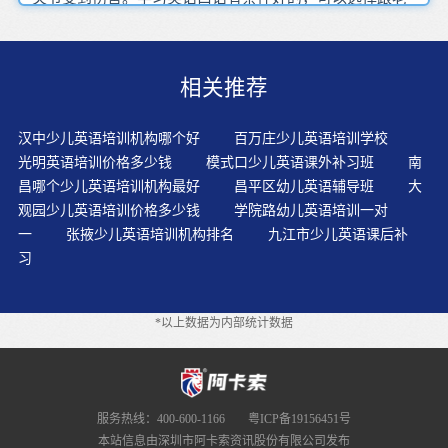
外聊天、参加培训、或者各类英语角，这样就可以很好的
跟老外直接交流，注意他们经常使用的习语，以便于能够
准确的理解对方的意思。在幼儿时期可以为孩子将来学习
相关推荐
英语打下一定的基础，她以后的学习也会相对的轻松一
些。让孩子从小就学习英语,不仅能帮助他们轻松完成学校
的英语课程,还能培养他们学习英语的兴趣。对于低龄儿童
汉中少儿英语培训机构哪个好
百万庄少儿英语培训学校
应该选择词语、句子重复率高，故事人物较少、情节简单
光明英语培训价格多少钱
模式口少儿英语课外补习班
南
的故事。0-6?岁孩子学英语，主要是从听力入手。换言
昌哪个少儿英语培训机构最好
昌平区幼儿英语辅导班
大
之，英语学习过程，围绕“耳朵听”展开。字词故事是进入
观园少儿英语培训价格多少钱
学院路幼儿英语培训一对
英语故事教学的第一步，其焦点放在让幼儿学会表达简单
一
张掖少儿英语培训机构排名
九江市少儿英语课后补
的句子或单词上。对教学内容的表达比较强烈、对比明
习
显、不断变化，带有新颖和刺激的艺术效果都会引起孩子
学习英语的兴趣。注重句子以及短文的整体内容和结构呆
板、枯燥、紧张的学习，只能抑制思维活动，降低学习效
*以上数据为内部统计数据
果。恰当的、生动的和优美的肢体动作和表情能吸引幼儿
的注意力,使他们专注到教师所要传授的东西上来,能给幼儿
传递相应的语言信息,以至于数次重复之后幼儿就能由一个
肢体动作反应出相应的动作语言。有条件时，也可以请英
语较好的成人带着孩子一起看，重点聆听、了解、喜欢英
服务热线：400-600-1166
粤ICP备19156451号
语的目的。到了攻坚阶段，孩子们就需要学会运用阅读策
本站信息由深圳市阿卡索资讯股份有限公司发布