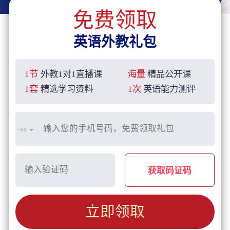
免费领取
英语外教礼包
1节
外教1对1直播课
海量
精品公开课
1套
精选学习资料
1次
英语能力测评
+86
获取码证码
立即领取