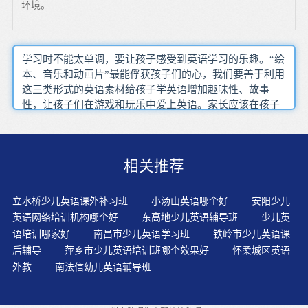
环境。
学习时不能太单调，要让孩子感受到英语学习的乐趣。“绘
本、音乐和动画片”最能俘获孩子们的心，我们要善于利用
这三类形式的英语素材给孩子学英语增加趣味性、故事
性，让孩子们在游戏和玩乐中爱上英语。家长应该在孩子
学习英语的过程中与老师保持积极的沟通与联络，做一个
“有心人”来面对孩子的英语教育这个问题。用英语组织教
学，可以烘托英语课堂气氛，增强学生的求知欲，提高学
相关推荐
生的听说能力。把英语当作一个繁重的学习任务来完成，
会让孩子厌烦。通过原版英语童谣、原版动画片让孩子通
过潜移默化的熏无边的信息源泉故事书、动画影片对孩子
立水桥少儿英语课外补习班
小汤山英语哪个好
安阳少儿
来说也是很有趣的学习，不需特别翻译，借着生动的图
英语网络培训机构哪个好
东高地少儿英语辅导班
少儿英
片，就能让孩子进入一个有趣的外语世界。阿卡索外教网
语培训哪家好
南昌市少儿英语学习班
铁岭市少儿英语课
最大的特点就是拥有两千多名优秀的外教老师，都来自英
后辅导
萍乡市少儿英语培训班哪个效果好
怀柔城区英语
美澳等母语就是英语的国家，而且大都毕业于欧美名校，
外教
南法信幼儿英语辅导班
每一节课他们都很耐心，很有亲和力，对于少儿英语学习
很有一套。通过幼儿一日生活中渗透培养英语学习兴趣。
有比动画片更好的学习素材，那就是原版的英语绘本。全