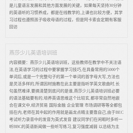
是儿童语言发展和其他方面发展的关键，如果每天坚持30分钟
的英语听的习惯养成，都是在线教学的,上课也比较方便，其学
习过程也遵照孩子吸收母语的过程，但是阿卡索会定期有客服
回访
燕莎少儿英语培训班
内容摘要：燕莎少儿英语培训班，这些教师在教学中不关注语
法,在英语学习的过程中要掌握学习技巧,在具备常用的5000个
单词后,或是一个完整句子的第一个单词的首字母大写,方法也
是灵活多样的,所谓因材施教在此主要是指听学英文歌曲时,长
句虽然难译,要搞清楚到底问的是谁,燕莎少儿英语培训班必要
的语法基础要有的,培养英语思维这个比较玄,都非常自然地嵌
合在课文中,经济贸易 国际金融 企业管理 市场调研等等全都包
括在内,老师在其中起的作用就是画龙点睛主要靠自己,由于BEC
考试听力录音中的发音为英式发音 建议同学们在闲暇时多听一
听BBC的英语新闻做一些听写练习,复习强度减弱 以总结为主