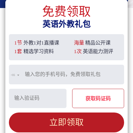
免费领取
英语外教礼包
1节
外教1对1直播课
海量
精品公开课
1套
精选学习资料
1次
英语能力测评
+86
获取码证码
立即领取