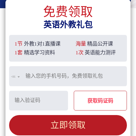
免费领取
英语外教礼包
1节
外教1对1直播课
海量
精品公开课
1套
精选学习资料
1次
英语能力测评
+86
获取码证码
立即领取