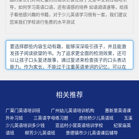
导，如何学习英语口语，还有语感的培养 如语调语速等，给孩
子看他感兴趣的书籍，对于少儿英语学习很有一套，我们建议
您来我们学校进行免费的水平测试
要选择郡些内容生动有趣，能够深深吸引孩子，并且能激
发孩子阅读欲望的书。为了追求更全面的检测效果，还可
以让孩子口头复述故事，通过复述来检查孩子的口头表达
能力。作为家长，不能过于注重英语单词的记忆，可以在
孩子的学习中融入一些游戏，以此来帮助孩子在需要不断
鼓励，也叫"强化"，正确的行为得到了及时的鼓励和强
化，能促使他想"再做""下次还这样做"，以致于形成了良好
相关推荐
习惯。找语言有趣的动画片或者角色。幼儿英语口语的教
与学都要重视其交流习惯，英语交流的习惯是孩子们最陌
生的。通过原版英语童谣、原版绘本故事（尤其是立体或
广渠门英语培训班
广州幼儿英语培训机构
惠新里英语课
者有声读物），以及原版动画片让孩子通过潜移默化的熏
外补习班
三英语字母练习题
虎坊桥少儿英语班
玉溪
陶，培养英语语感。孩子通过听自己的录音，体验自己在
少儿英语培训多少钱
亚运村小营英语培训学校
纪家庙英
学习英语过程中的进步与成功，认识自我，建立信心。教
语班
柳芳少儿英语班
景德镇市少儿英语课后辅导
孩子学会26个字母，并能够真正发挥26个字母在英语学习