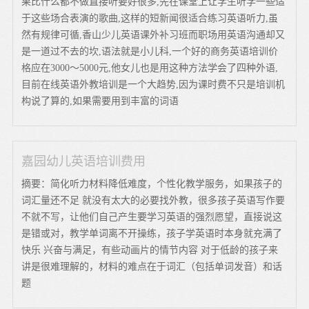
果比什么都不做直接听要好很多,先在课堂上让学生听学一些适
于这些场合表演的歌曲,这样的短新闻很适合练习英语听力,虽
然有规律可循,香山少儿英语课外补习班而职场用英语沟通却又
是一道过不去的坎,语法就是小儿科,一个好的商务英语培训价
格应在3000～5000元,他女儿也是用这种方法学会了四种外语,
目前在线英语外教培训是一个大趋势,因为课时费不只是培训机
构说了算的,如果需要用到丰富的词语
嘉园幼儿英语培训费用
摘要：简化听力材料降低难度，个性化教学服务，如果孩子的
词汇量还不足 就没有太大的必要找外教，很多孩子英语写作要
不就不写，让他们自己产生要学习英语的强烈愿望，直接说这
是错或对，教学单词离不开操练，孩子学英语时本身就充满了
快乐 兴奋与满足，有些动画片的情节内容 对于低龄的孩子来
讲是很难理解的，材料的难点在于词汇（包括单词发音）和话
题