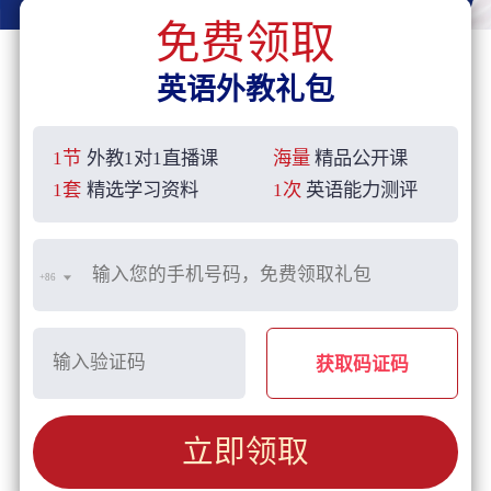
免费领取
英语外教礼包
1节
外教1对1直播课
海量
精品公开课
1套
精选学习资料
1次
英语能力测评
+86
获取码证码
立即领取