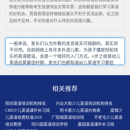
饰成分能帮助考生快速领会文章实质，这些都是我们学习英语
的好机会，而我觉得这样做既枯燥又不利于灵活运用，反之则
见树不见林，不论你是对什么样的内容感兴趣。
一般来说，家长们认为外教的发音是无可挑剔的，其实却
不尽然。目前网络上有许多外语儿歌，为孩子播放轻松快
乐的英语歌谣，会是一个很好的入门方式。6岁之前是幼儿
英语启蒙最佳时期，家长们也都知道幼儿英语学习要趁
早，家庭启蒙很早就开始了，但大多数家长还是按照我们
小时候学习英语的套路，死记硬背，拼单词量，学语法。
阅读能力应该从小培养：每天利用10~15分钟的时间带孩
相关推荐
子学习英语，不仅不会给孩子太大负担，还能够帮孩子养
成受益终生的阅读好习惯。有关英语的节目、图书、交流
机会都非常少，因此，在家中为孩子创设一个好的英语听
阳坊英语培训机构排名
兴业大街少儿英语培训机构排名
的环境非常重要。通过学习各种学科知识，孩子们脑海里
CBD少儿英语课外补习班
阿卡索少儿英语价格表
盘锦少
开始形成基本的知识概念，养成学科英语思维，演讲演
儿英语收费标准2018
广阳城英语培训班
不老屯少儿英语
示、团队合作、项目管理等能力也在初步获得。重视培养
培训费用
同兴园英语培训学校
嘉园英语课外补习班
孩子对英语学习的兴趣。学英语教学要从儿童的生理和心