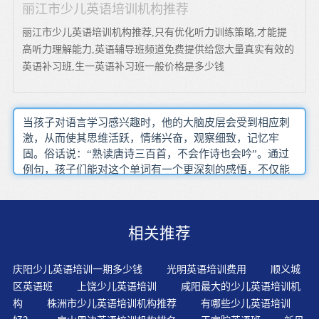
丽江市少儿英语培训机构推荐
丽江市少儿英语培训机构推荐,只有优化听力训练策略,才能提
高听力理解能力,英语辅导班频道免费提供给您大量真实有效的
英语补习班,生一英语补习班一般价格是多少钱
当孩子对语言学习感兴趣时，他的大脑皮层会受到相应刺
激，从而使其思维活跃，情绪兴奋，观察细致，记忆牢
固。俗话说：“熟读唐诗三百首，不会作诗也会吟”。通过
例句，孩子们能对这个单词有一个更深刻的感悟，不仅能
够理解它的汉语意思，更能学会它的使用，知道何时、何
种情景下我们可以用这个单词，这样才能培养起孩子的“英
语思维”。除了给孩子听录音带，与孩子交流以外，还要在
相关推荐
视觉上给予文化的刺激。做动作可以帮助孩子理解语言，
表达语言，也有助于记忆。在线英语培训课程日常生活中
我们都很难给孩子提供很好的英语语言环境，很难接触到
庆阳少儿英语培训一期多少钱
光明英语培训费用
顺义城
纯正的英语；并且如果想实践英语的交流，必须具备一定
区英语班
上饶少儿英语培训
咸阳最大的少儿英语培训机
的水平和交流对象，这些都不太容易具备。每天陪伴孩子
构
株洲市少儿英语培训机构推荐
有哪些少儿英语培训
熟读一个故事，让孩子反复模仿录音，然后学着像录音一