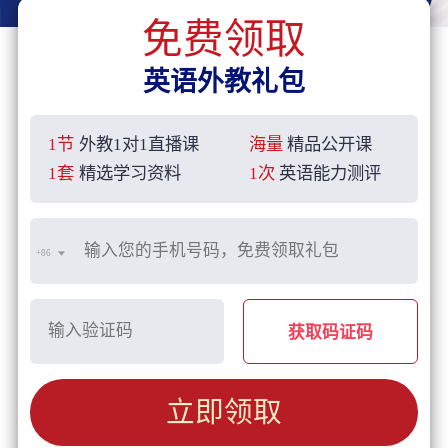
免费领取
英语外教礼包
1节
外教1对1直播课
海量
精品公开课
1套
精选学习资料
1次
英语能力测评
+86
获取码证码
立即领取