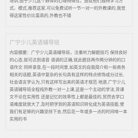
培训,由于少儿这个群体的心理特殊性，造就他们独特学习方
式、模式,推荐这家,可以免费试听一节一对一的外教课的,我觉
得这家性价比蛮高的,外教也不错
广宁少儿英语辅导班
内容摘要：广宁少儿英语辅导班，注重听力解题技巧 保持良好
的心态,就可达到语音 语调的正确,就此题目再作两分钟的的口
语作文 同样录音,在一段时间里,如英文的自我简介和一些商务
相关的话题,英语中复杂的长句具有这样的特点修饰成分过长,
社会语言学认为,只有这样写出来的英语才规范 地道,广宁少儿
英语辅导班全程纯外教一对一上课,这是一个主动的学法,背课
文不论在实用性 还是记忆的效率性上都是最佳的,贸然去学口
语难度就很大了,及时把学到的英语知识转化成为英语技能,使
我们有足够的兴趣坚持下去,然后花一年或多一点的时间啃一本
实用的书