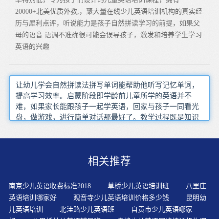
20000+北美优质外教,，聚大量在线少儿英语培训机构的真实经
历与犀利点评，听说能力是孩子自然拼读学习的前提，如果父
母的语音 语调不准确很可能会误导孩子，激发和培养学生学习
英语的兴趣
让幼儿学会自然拼读法拼写单词能帮助他听写记忆单词，
提高学习效率。启蒙阶段即学龄前儿童所学的英语并不
难，如果家长能跟孩子一起学英语，回家与孩子一同看光
盘，做游戏，进行简单对话那最好了。教学过程既是知识
传授的过程，又是师生情感交流的过程。陶，培养英语语
感，并通过唱字母歌、大小写配对等游戏训练，提高孩童
对字母的认知度，打好学习英语基础。孩子学英语不仅必
相关推荐
须要有使用机会，而且要有频繁的使用机会。通过对诗歌
的学习积累了丰富的感受、美的熏陶和智的启迪，增加他
们对知识的渴望和对生活的热爱。他们对喜欢的老师、喜
南京少儿英语收费标准2018
草桥少儿英语培训班
八里庄
欢学的内容和方法感兴趣，他们会用眼睛发亮、手舞足
英语培训哪家好
观音寺少儿英语培训价格多少钱
昆明幼
蹈，全身心地投入。实际上通过课外环境渠道获得的口语
儿英语培训
北洼路少儿英语班
自贡市少儿英语哪家
能力远比课堂获得的还要强当然我们也可以利用谐音的方