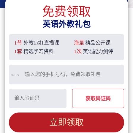
免费领取
英语外教礼包
1节
外教1对1直播课
海量
精品公开课
1套
精选学习资料
1次
英语能力测评
+86
获取码证码
立即领取