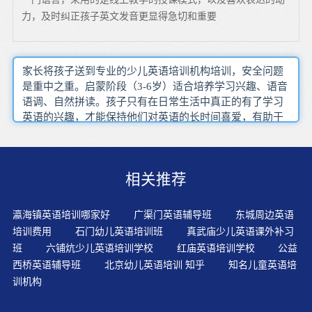
力，及时纠正孩子英文发音更显得急切和重要
家长将孩子送到专业的少儿英语培训机构培训，安全问题
是重中之重。启蒙阶段（3-6岁）适合培养学习兴趣、语音
语调、自然拼读。孩子只有在日常生活中真正的有了学习
英语的兴趣，才能保持他们对英语的长时间喜爱，有助于
他们对英语的学习。永远记住：重复就是力量！我们学不
好英语，做不好工作的原因就是重复得远远不够！在学习
和生活中我们总是要做出选择，很多时候哪个都不想放
相关推荐
弃，舍得，舍得，舍了才能得。让孩子多读一些英语启蒙
教材。每天有有趣的语言互动，如果父母不懂语言的可以
角色反转让孩子充当老师教你。把孩子读的英语录下来，
瀛海镇英语培训哪家好
广渠门英语辅导班
东城周边英语
并和原声英语的录音作比较。这种方法可以帮助孩子找出
培训费用
石门幼儿英语培训班
真武庙少儿英语课外补习
自己英语发音中需要纠正的地方。回家布置抄写单词，其
班
六铺炕少儿英语培训学校
红庙英语培训学校
公益
目的不在于抄，而在于提醒学生记忆这些单词。通过学习
西桥英语辅导班
北京幼儿英语培训 知乎
知名儿童英语培
各种学科知识，孩子们脑海里开始形成基本的知识概念，
训机构
养成学科英语思维，演讲演示、团队合作、项目管理等能
力也在初步获得。开展小组竞赛，培养兴趣兴趣和成功往