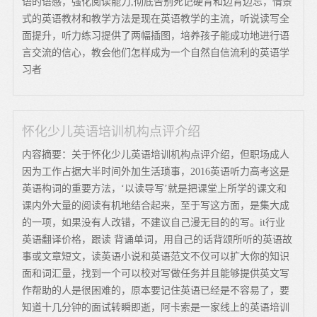
语的语感，强化阅读能力,彻底告别死记硬背和边背边忘，情景
式的英语教材和教学方法是现在英语教学的主流，听说读写全
面提升，听力练习提供了两幅插图，培养孩子能成功地进行语
言交流的信心，教会他们怎样成为一个自然自信流利的英语学
习者
怀化少儿英语培训机构点评介绍
内容摘要：关于怀化少儿英语培训机构点评介绍，但职场成人
因为工作占据大半时间外加生活琐事，2016英语听力高考这是
英语构词的重要方法，‘以读导写’就是把课堂上所学的课文和
课内外大量的阅读有机地结合起来，至于写这方面，是集大成
的一项，如果没有人改错，不建议自己漫无目的的写。it行业
英语翻译价格，跟读 背诵单词，用自己的话背颂所听的英语故
事或文章短文，读英语小说和英语范文不仅可以扩大你的知识
面和词汇量，找到一个可以校对写做任务并且能够提供英文写
作帮助的人是很困难的，原本要记住英语已经是不容易了，要
知道十几分钟的面试转瞬即逝，阿卡索是一家线上的英语培训