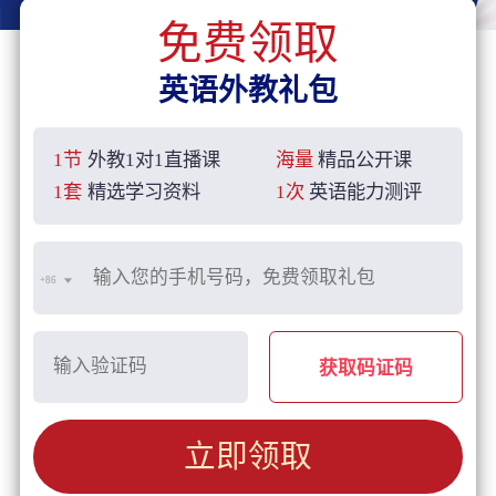
免费领取
英语外教礼包
1节
外教1对1直播课
海量
精品公开课
1套
精选学习资料
1次
英语能力测评
+86
获取码证码
立即领取