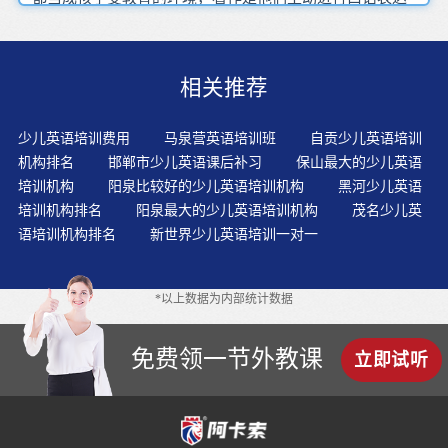
的地方。让学生抄写相同教材，抄写4遍和40遍的效果是接
近的。可以跟孩子说，英语表示过去发生的事，动词一般
要用过去时，孩子知道关于时态的这些概念就够了。要根
相关推荐
据孩子本身的特点，选择难度相当的教材。最好是选择能
与英语接轨的教材，那样能收到事半功倍的效果。家长注
意并着重抓的三件事情是：要让孩子爱学英语、会学英语
少儿英语培训费用
马泉营英语培训班
自贡少儿英语培训
和能够学习英语。交际教学法注重激发学生的主动性和互
机构排名
邯郸市少儿英语课后补习
保山最大的少儿英语
动作用，提高学生的语言运用能力和学以致用的意识，最
培训机构
阳泉比较好的少儿英语培训机构
黑河少儿英语
终培养学生综合运用语言的交际能力。浸入式教学使传统
培训机构排名
阳泉最大的少儿英语培训机构
茂名少儿英
的、孤立的外语教学向外语与学科知识教学相结合的方向
语培训机构排名
新世界少儿英语培训一对一
转变。幼儿英语学习阶段，在玩中学，初步感知知识，养
成良好习惯；之后自然过渡到儿童英语学习阶段。形成良
好的联想发展体系凡事都不是一帆风顺的，学习英语也如
*以上数据为内部统计数据
此。千万不要“读”英语，要“看”英语——看看绘本、看看
动画片，加深“玩”的兴趣，加深“听”的理解，就完全可以
了。儿童对一种新语言的学习往往容易产生强烈浓厚的兴
免费领一节外教课
立即试听
趣。他们富有好奇心,听觉灵敏,善于模仿,心理障碍教少,能
大胆开口。6岁以前学不会记得很牢，只要孩子对英语感兴
趣，拥抱英文，这就足够了。朗读是检测孩子学习效果既
简单又有效的手段，既可检测语音语调是否标准，还可检