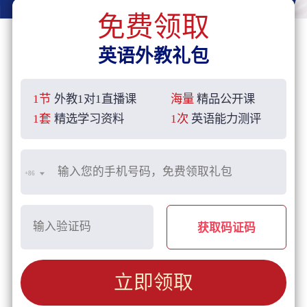
免费领取
英语外教礼包
1节
外教1对1直播课
海量
精品公开课
1套
精选学习资料
1次
英语能力测评
+86
获取码证码
立即领取