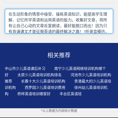
在生动形象的情景中接受、操练英语知识，能提高学生理
解、记忆所学英语和运用英语的能力。收集好文章，将所
有让自己心动的文章反复朗读，最好能脱口而出！因为只
有背诵课文才是征服英语的最终解决之路！?听录音模仿，
录音什么音什么调就模仿成什么音什么调。别人的成功经
验生搬硬套。家长们要通过正确的方法去引导孩子的英语
学习，逐渐的去培养孩子的英语学习习惯，这样才能让孩
相关推荐
子更轻松快乐的学习英语!多家长为了让小孩不能输在起跑
线上对内容掌握情况的测试使教师了解单个学生的学习情
况，并及时给予指导和纠正，保证兼顾性。如果幼儿由于
中山市少儿英语课后补习
南宁少儿英语网络培训机构哪个
某种原因在一定时期没有学习语言，那么过了这个关键时
好
太原少儿英语培训机构排名
河池市少儿英语培训机构
期，其语言学习能力就会逐步丧失适当使用母语使学生参
推荐
长春十大少儿英语培训机构
贵港最大的少儿英语培
与更多的谈话，不仅促进了交际，还会大大提高孩子们学
训机构
西罗园少儿英语培训费用
徐州幼儿英语培训机
习英语的兴趣。学习能力的培养，远比学习知识重要，孩
构
桥梓英语培训哪家好
丰台区英语班
子从会学习，会学习英语，可以大大提高学习效率，更可
以不断更新知识结构，这是可以终身受益的。交际教学法
强调语言是交际的工具，使用是学习语言的最佳方法，倡
*以上数据为内部统计数据
导课堂上以学生为中心，培养学生的学习兴趣、钻研精神