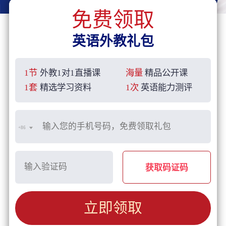
免费领取
英语外教礼包
1节
外教1对1直播课
海量
精品公开课
1套
精选学习资料
1次
英语能力测评
+86
获取码证码
立即领取