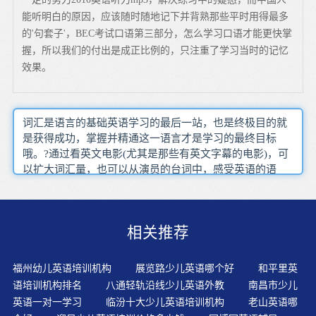
能听明白的原因，应该随时随地记下并背熟那些平时用得最多
的'句套子'，BEC考试口语第三部分，怎么学习口语才能更快掌
握，所以我们的付出是成正比例的，只注重了学习当时的记忆
效果。
词汇是语言的基础英语学习的最后一站，也是终极目的就
是获得成功，掌握并精通这一语言才是学习的最终目标
哦。?通过看英文电影(尤其是那些有英文字幕的电影)，可
以扩大词汇量，也可以从演员的台词中，感受英语的语
感。在说英语的同时通过肢体动作让幼儿理解意思，快乐
地接受英语，这既符合幼儿的心理特点，也符合幼儿的好
动的特点。绝大多数的孩子，随着英语学习的深度和难度
相关推荐
不断加大，英语的学习兴趣都不太可能贯彻学习的始终，
唯有想办法把兴趣转变为习惯并且把它固定下来并长期坚
持，孩子才有可能到达胜利的终点。英语培训机构中知识
福州幼儿英语培训机构
展览路少儿英语哪个好
和平里英
学习是有计划、有体系的。在纯英语环境中浸泡、体验并
语培训机构排名
八通轻轨沿线少儿英语外教
南昌市少儿
自然习得英语，这对培养学生英语思维的习惯和能力，对
英语一对一学习
临汾十大少儿英语培训机构
老山英语哪
培养学生的英语语感至关重要。家长们不要养成价格高质