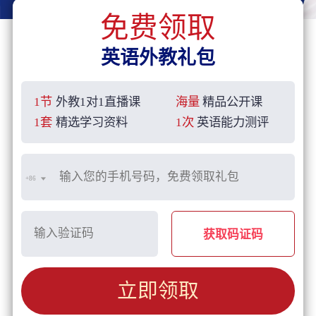
免费领取
英语外教礼包
1节
外教1对1直播课
海量
精品公开课
1套
精选学习资料
1次
英语能力测评
+86
获取码证码
立即领取