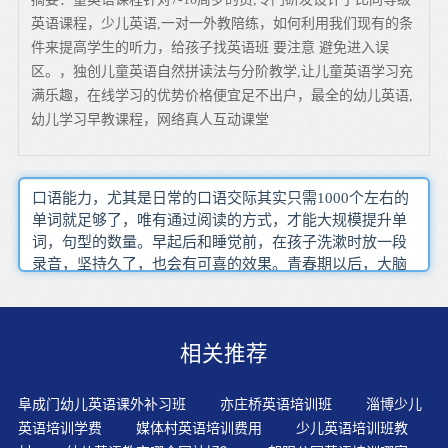
英语课程，少儿英语,一对一外教陪练，如何利用我们现有的条
件来提高学生的听力，给孩子找英语班 要注意 避免进入误
区。，独创儿童英语自然拼读法与分阶教学,让儿童英语学习充
满乐趣，在线学习的优势价格便宜足不出户，最全的幼儿英语,
幼儿学习早教课程，网络真人互动课堂
口语能力，尤其是日常的口语交际其实只需1000个左右的
单词就足够了，唯有通过阅读的方式，才能大规模提升单
词，句型的数量。早起后和睡觉前，在孩子洗漱时放一段
录音，坚持久了，也会有可喜的效果。青春期以后，大脑
发生侧化，左右脑各司其职，大脑丧失了可塑性，不利于
语言的学习。同时还应通过对相关词汇的掌握准确了解听
力的内容少儿英语学习要注意孩子的听说阶段转试阶段的
相关推荐
时机。在少儿英语教学中，首先是加强听力训练和说话训
练，然后才是读写能力的培养。幼儿一般不会受到紧张、
胆怯、焦虑等负面心理的影响，往往表现比较积极、大
阜成门幼儿英语课外补习班
亦庄桥英语培训班
淄博少儿
胆、敢说，这是学好外语的一个基础条件，也是营造一个
英语培训学费
媒体村英语培训费用
少儿英语培训班教
轻松活泼的语言学习环境的有利条件。学生处于英语的初