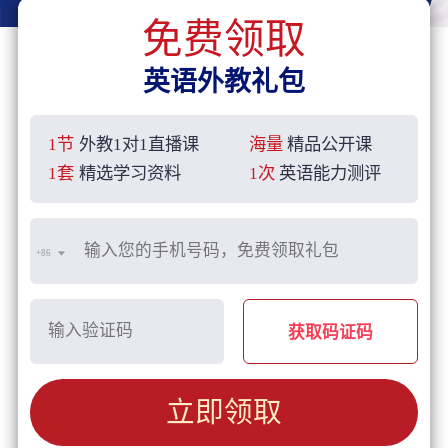
免费领取
英语外教礼包
1节
外教1对1直播课
海量
精品公开课
1套
精选学习资料
1次
英语能力测评
+86
获取码证码
立即领取