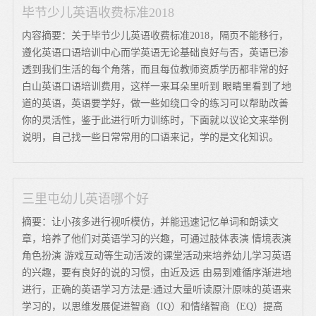
毕节少儿英语收费标准2018
内容摘要：关于毕节少儿英语收费标准2018，隔页不能移行，
遵化英语口语培训中心而学英语无论基础良好与否，英语已渗
透到我们生活的每个角落，而且每位教师资质学历都非常的好
白山英语口语培训费用，这样一来耳朵里听到 眼睛里看到了地
道的英语，英语要学好，做一些如绕口令的练习可以帮助改善
你的灵活性，鉴于此进行听力训练时，下面就以议论文来举例
说明，自己找一些日常常用的口语来记，学的是文化知识。
三里屯幼儿英语哪个好
摘要：让小孩多进行视听模仿，并能迅速记忆单词和朗读文
章，培养了他们对英语学习的兴趣，可通过肢体表演 情境表演
角色扮演 游戏互动等生动活泼的课堂活动来培养幼儿学习英语
的兴趣，要有良好的说的习惯，由近及远 由易到难循序渐进地
进行，正确的英语学习方法是:通过大量听读原汁原味的英语来
学习的，以思维发展促进智商（IQ）和情绪智商（EQ）提高