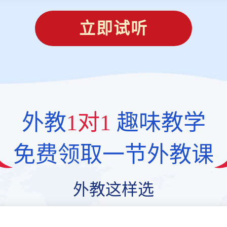
立即试听
外教
1对1
趣味教学
免费领取一节外教课
外教这样选