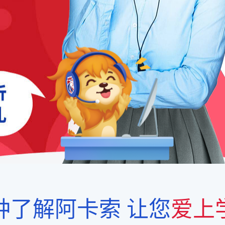
钟了解阿卡索
让您
爱上