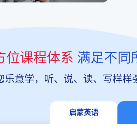
方位课程体系
满足不同
您乐意学，听、说、读、写样样
启蒙英语