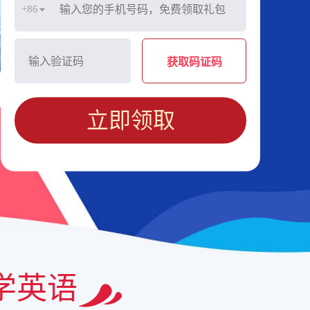
+86
获取码证码
立即领取
学英语