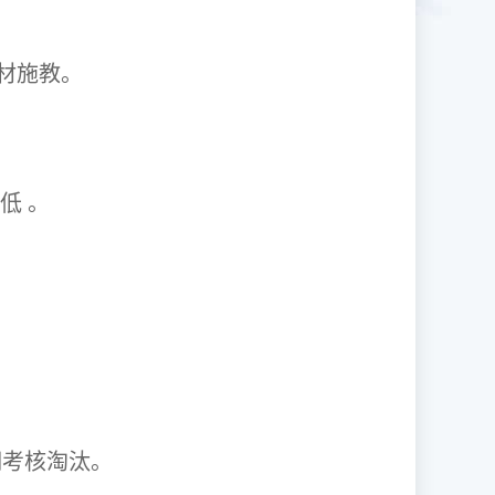
1因材施教。
取率低 。
资格证。
期考核淘汰。