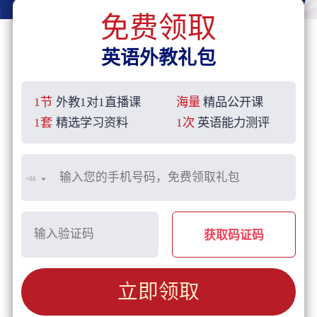
免费领取
英语外教礼包
1节
外教1对1直播课
海量
精品公开课
1套
精选学习资料
1次
英语能力测评
+86
获取码证码
立即领取