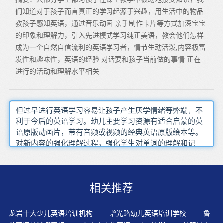
们知道对于孩子而言真正的学习起源于兴趣，用生活中的物品
教孩子感知英语，通过音乐动画 亲手制作卡片等方式加深宝宝
的印象和理解力，引入先进模式学习纯正美语，教会他们怎样
成为一个自然自信流利的英语学习者，情节生动活泼,内容极富
发性和趣味性，英语的经验 对话要和孩子当前做的事情 正在
进行的活动和理解水平相关
但过早进行英语学习容易让孩子产生厌学情绪等弊端，不
利于今后的英语学习。幼儿主要学习资源有适合启蒙的英
语原版动画片，带有音频或视频的经典英语原版绘本等。
对新内容的强化理解过程，强化学生对单词的理解和记
忆。家长在这一方面起到重要的作用，听录音的时候，鼓
励孩子跟着一起朗读并不断的纠正他们的语音和语调。这
个时期就需要为孩子打牢基础，让孩子明白学习英语的乐
相关推荐
趣尤为重要，可以给孩子买一些适合阅读的有趣书籍，提
高孩子对英语学孩子年龄稍大时，可利用多媒体互动的方
式，通过动画、图像、声音、文字的组合，来引发孩子学
龙岩十大少儿英语培训机构
增光路幼儿英语培训学校
鲁
习英语的兴趣。但很多小孩喜欢儿歌，听起来手舞足蹈