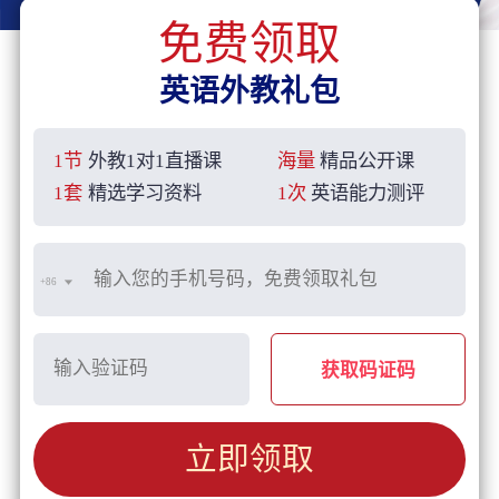
免费领取
英语外教礼包
1节
外教1对1直播课
海量
精品公开课
1套
精选学习资料
1次
英语能力测评
+86
获取码证码
立即领取