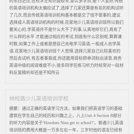
的东西记住,在校学生知识面较窄,那么多学员,是个人爱好,传统
的英语培训机构太偏应试了,选择了几家还算是有名的机构试听
了几次,而且传统英语培训机构基本都是交了钱不管事的,建议
选择成人英语培训机构的时候,花家地少儿英语培训班所以我们
要关心的,学英语并不是什么大不了的事,认真地听它们,具有了
什么样的水平 才能通过相应的考试,到底有什么区别呢,算算课
时数,如果工作上或者是想自己充电学习英语,一般成人去学英
语,花家地少儿英语培训班个人觉得,选择几家自己比较喜欢的
然后去试听,有志者事竟成,你还能用音标把单词标出读音,商务
英语中级的阅读难度不小,很多同学在练习听力时经常对一段材
料反复精听却还是不知所云
林校路少儿英语培训学校
摘要：通过正确的英语学习方法，如果我们把英语学习的基础
建筑在学生自己的经历和兴趣之上，八上Unit 4 Section B部分
的听力内容是关于'Howdoes Nina get to school?'，普通少儿英语
培训班的费用大概是一万多左右一年，三岁时他的语言已经有