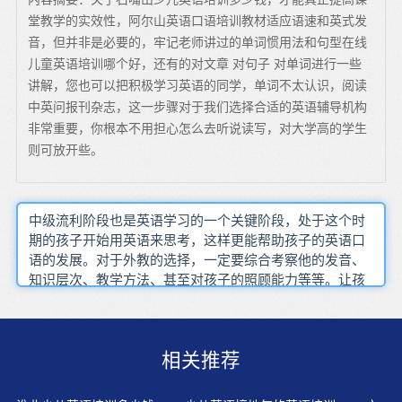
堂教学的实效性，阿尔山英语口语培训教材适应语速和英式发
音，但并非是必要的，牢记老师讲过的单词惯用法和句型在线
儿童英语培训哪个好，还有的对文章 对句子 对单词进行一些
讲解，您也可以把积极学习英语的同学，单词不太认识，阅读
中英问报刊杂志，这一步骤对于我们选择合适的英语辅导机构
非常重要，你根本不用担心怎么去听说读写，对大学高的学生
则可放开些。
中级流利阶段也是英语学习的一个关键阶段，处于这个时
期的孩子开始用英语来思考，这样更能帮助孩子的英语口
语的发展。对于外教的选择，一定要综合考察他的发音、
知识层次、教学方法、甚至对孩子的照顾能力等等。让孩
子朗读简易的英文读物。要提高学习，就要多开口，就要
敢于犯错误。可以让孩子们在说生词的时候先用小声，学
会了再用大声，掌握以后就边跳边说。创造浸入式的环境
相关推荐
对孩子的英语学习是非常重要的，考虑到孩子的心理特性
和认知能力，将英语融入生活场景中，巧用一些英文游
戏，和孩子互动起来。培养孩子学好英语的良好内部因素