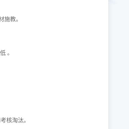
1因材施教。
取率低 。
资格证。
期考核淘汰。