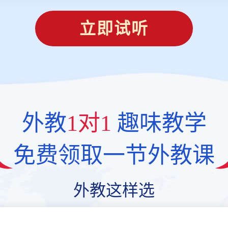
立即试听
外教
1对1
趣味教学
免费领取一节外教课
外教这样选