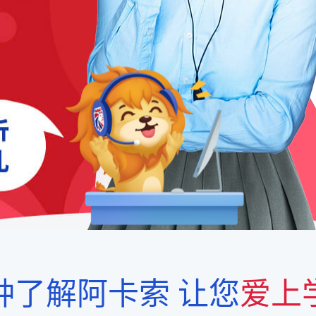
钟了解阿卡索
让您
爱上