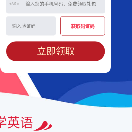
+86
获取码证码
立即领取
学英语