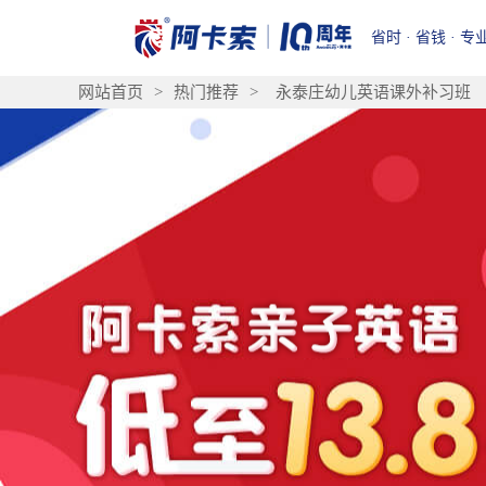
省时 · 省钱 · 专
网站首页
>
热门推荐
>
永泰庄幼儿英语课外补习班