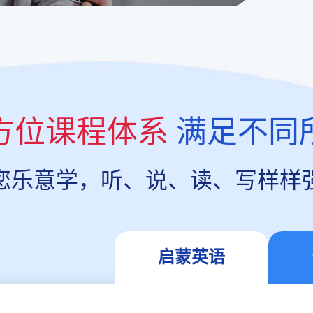
方位课程体系
满足不同
您乐意学，听、说、读、写样样
启蒙英语