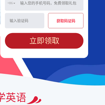
+86
获取码证码
立即领取
学英语