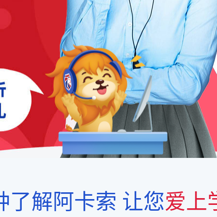
钟了解阿卡索
让您
爱上