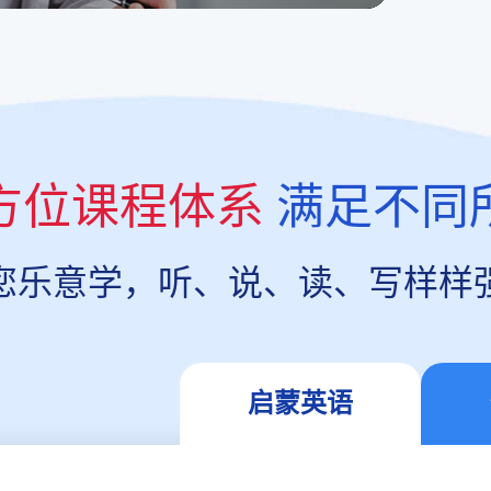
方位课程体系
满足不同
您乐意学，听、说、读、写样样
启蒙英语