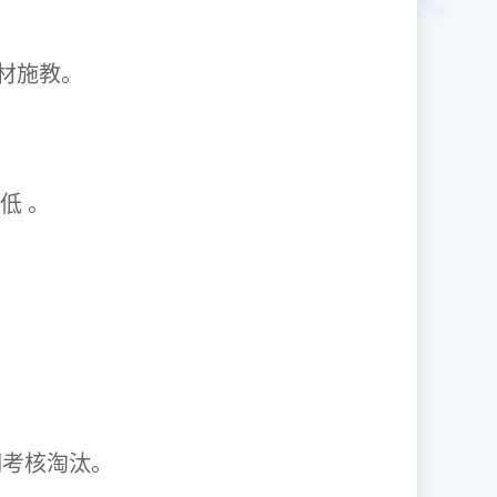
1因材施教。
取率低 。
资格证。
期考核淘汰。