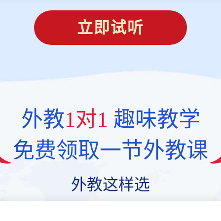
立即试听
外教
1对1
趣味教学
免费领取一节外教课
外教这样选