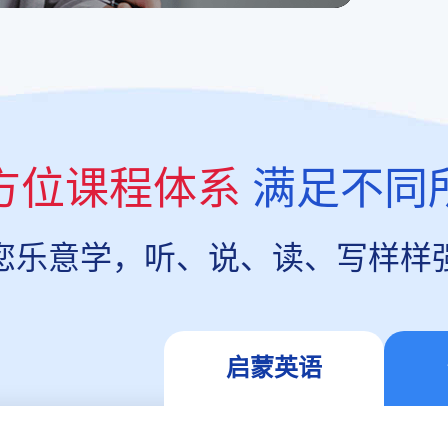
方位课程体系
满足不同
您乐意学，听、说、读、写样样
启蒙英语