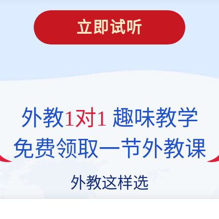
立即试听
外教
1对1
趣味教学
免费领取一节外教课
外教这样选