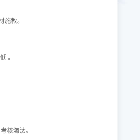
1因材施教。
取率低 。
资格证。
期考核淘汰。