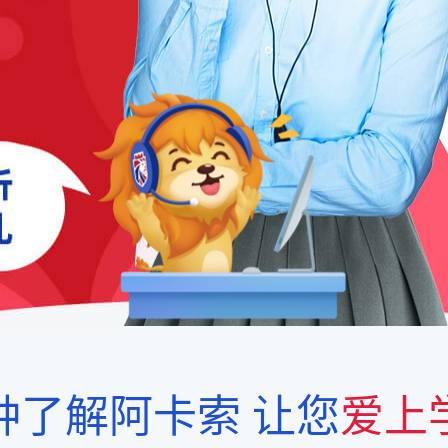
钟了解阿卡索
让您
爱上