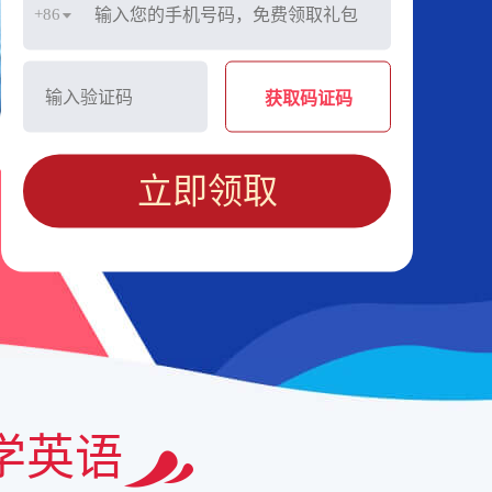
+86
获取码证码
立即领取
学英语