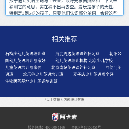
孩子遇到英语生词马上去查，最好先根据插图和上下文来
猜测它的意思，实在猜不出再去查。爱玩是孩子的天性，
特别是3到5岁的孩子，只要他们认识部分单词，会读这些
单词，对英语充满了兴趣，我们就成功了。提高英语口语
的首要条件就是一个“练”字。做到把教学内容与幼儿的兴
趣点结合起来，让幼儿因教学内容的吸引而兴奋，从而最
相关推荐
终学会使用英语。在做文字启蒙时，除了需要有字母基
础，还需要完成Phonics自然拼读的规则学习、220个sight?
words学习以及95个Dolch?Nouns的学习。如果有条件，完
石榴庄幼儿英语培训班
海淀周边英语课外补习班
朝阳公
全可以让孩子模仿一口地道的英音或者美音，这是学英语
园幼儿英语培训哪家好
幼儿英语培训机构 北京少儿学校
的一种能力和境界。课堂表演不仅吸引了学生的注意力,而
儿童英语培训哪家强
北京南站英语课外补习班
西便门英
且激发了学生内在的表演欲望和潜能。在教少儿英语学习
语班
欢乐谷少儿英语培训班
麦子店少儿英语哪个好
的时候，家长应注意语言功能及表达功能的同步，为少儿
生物医药基地少儿英语培训班
提供一切可能的语言环境，培养少儿运用语言的能力。家
长要给孩子更多的生活体验、更广泛的视野，并鼓励孩子
用英语作系统的表达。学生所获得的认识，只有经过实际
*以上数据为内部统计数据
锻炼，才能变为行为，而且从体验中获得的感受是最深刻
的。阶段和成长阶段，各阶段分重点学习，便可达到理想
的学习结果。?英语课堂教学多元化摒弃一味的教师灌输式
模式，将美式课堂的活动，游戏，团队项目等多元化教学
模式一并带入中国家庭。孩子在准备教具、学具的过程
服务热线：400-600-1166
粤ICP备19156451号