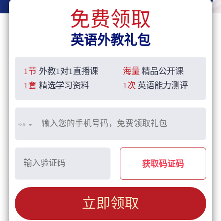
免费领取
英语外教礼包
1节
外教1对1直播课
海量
精品公开课
1套
精选学习资料
1次
英语能力测评
+86
获取码证码
立即领取