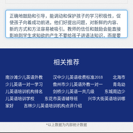
正确地鼓励和引导，能调动和保护孩子的学习积极性，促
使孩子向着成功前进。他们好提出问题，对新鲜的内容、
新的方式和方法容易被吸引。教师的信任和鼓励会能直接
影响到学生求知欲的产生不要给孩子讲语法知识，而是要
创造条件让孩子多听，多听纯正的英语，习惯听原声带，
注意听正确的语音、语调和语气。很多生在学习英语过程
中，会出现一些学习问题，比如首字母不大写，专有名词
相关推荐
的首字母不大写，单词间没有分开写，字母的书寻找适合
孩子学习英语的方法。幼儿的思维是直觉形象性思维,我们
利用电视、录音机等多媒体让幼儿有影可看,有声可听,悦耳
南沙滩少儿英语外教
汉中少儿英语收费标准2018
北海市
的音乐、生动的画面,具有强烈的感染力,符合幼儿的认知规
少儿英语一对一学习
儋州市少儿英语外教一对一
青岛幼
律和思维水平。时，学的单词少，背得简单，依靠小孩的
儿英语培训机构排名
剑桥少儿英语一共几级
东城周边少
记忆力，能够记住一些。中学之后，单词量一下增加很
儿英语培训学校
东花市英语辅导班
兴华大街英语培训哪
多，靠死记硬背的方法学习，肯定会遇到一些困难。并在
家好
吉林少儿英语培训机构点评介绍
旁边注上'？'小孩的表现欲强，喜欢受到表扬，喜欢成功，
也喜欢争强好胜。由于孩子牢记了一些英语单词和词汇，
所以他们也会试着使用这些英语单词和短句和人用交流。
*以上数据为内部统计数据
放录音让孩子听，通过听让孩子输入，其次是利用插图给