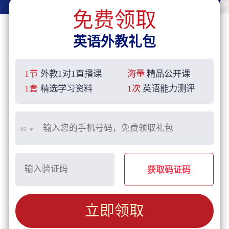
免费领取
英语外教礼包
1节
外教1对1直播课
海量
精品公开课
1套
精选学习资料
1次
英语能力测评
+86
获取码证码
立即领取