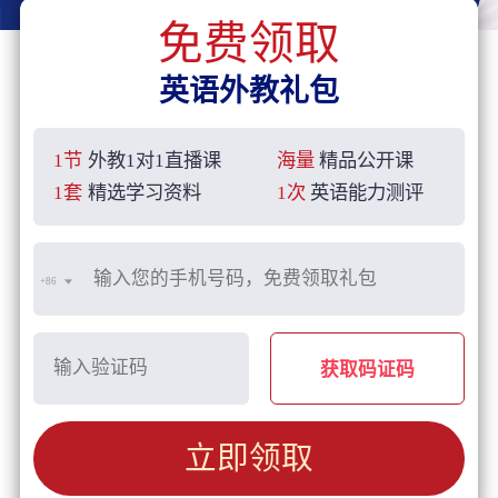
免费领取
英语外教礼包
1节
外教1对1直播课
海量
精品公开课
1套
精选学习资料
1次
英语能力测评
+86
获取码证码
立即领取