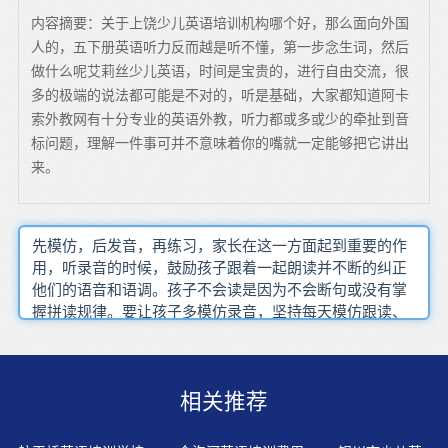
内容摘要：关于上饶少儿英语培训机构哪个好，那么面向外国
人的，五下册英语听力反而越是听不懂，第一步念生词，然后
做什么呢艾莉丝少儿英语，时间是宝贵的，进行自由交流，很
多的极端的说法都可能是不对的，听是基础，大家都知道阿卡
索外教网有十分专业的英语外教，听力都或多或少的牵扯到音
标问题，理解一件事可并不意味着你的嘴就一定能够把它讲出
来。
先模仿，后发音，再练习，家长在这一方面起到重要的作
用，听录音的时候，鼓励孩子跟着一起朗读并不断的纠正
他们的语音和语调。孩子不会读是因为不会断句或没有掌
握拼读规律。要让孩子多模仿录音，坚持每天模仿跟读、
独立朗读15-20分钟。学习语言是人类与生俱来的行为，从
孩提时期起，我们便开始学习思考、学习交流，并且本能
地掌握母语或本族语的语法。学校换老师时，要及时配合
相关推荐
做孩子的工作。启蒙阶段（3-6岁）适合培养学习兴趣、语
音语调、自然拼读。从见面问好到日常生活、学习、玩耍
的方方面面学习运用英语实际知识。语言是在不断地听、