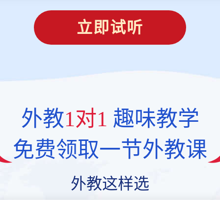
立即试听
外教
1对1
趣味教学
免费领取一节外教课
外教这样选