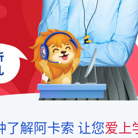
钟了解阿卡索
让您
爱上