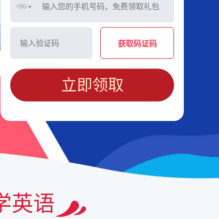
+86
获取码证码
立即领取
学英语