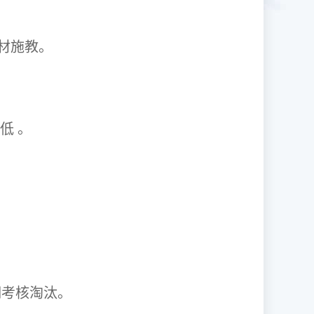
1因材施教。
取率低 。
资格证。
期考核淘汰。