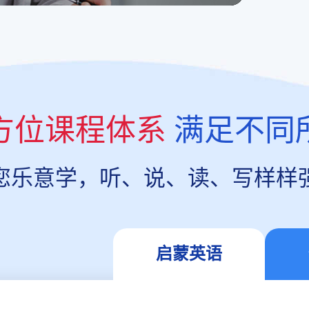
方位课程体系
满足不同
您乐意学，听、说、读、写样样
启蒙英语