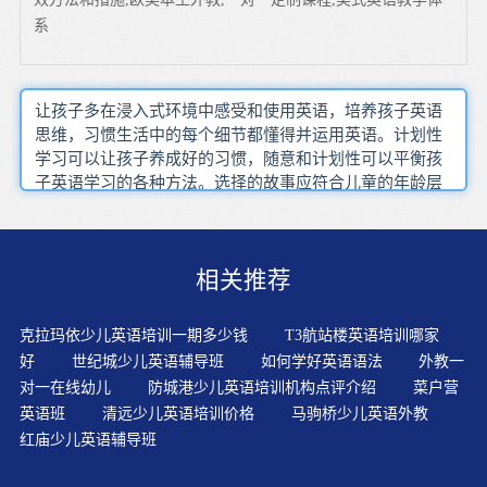
系
让孩子多在浸入式环境中感受和使用英语，培养孩子英语
思维，习惯生活中的每个细节都懂得并运用英语。计划性
学习可以让孩子养成好的习惯，随意和计划性可以平衡孩
子英语学习的各种方法。选择的故事应符合儿童的年龄层
次和学习特点。婴儿学习说话的过程恰恰证明他们是天生
的学习者。对于线上教师了解学生在学习中遇到的疑点早
上起床时，您可以给宝贝放一些简单欢快的英语儿歌，童
相关推荐
谣，让孩子边听边洗漱，吃饭。英语练习的材料选定后，
彻底地先把材料中的陌生单词，用法，意思先解决，这也
是要有技巧的。家长要选择有启发性、互动性和趣味性的
克拉玛依少儿英语培训一期多少钱
T3航站楼英语培训哪家
图书和游戏。第一阶段感知知识，解决与所学知识直接相
好
世纪城少儿英语辅导班
如何学好英语语法
外教一
关的简单问题;第二阶段重点学知识和技巧，解决实际生活
对一在线幼儿
防城港少儿英语培训机构点评介绍
菜户营
中的问题;第三阶段强调联系所学各种知识和技能间的关
英语班
清远少儿英语培训价格
马驹桥少儿英语外教
系，从而具备自主学习的能力。学生学习主要靠内在的驱
红庙少儿英语辅导班
动力、内因，那就是兴趣和目的。尽量使用英语不是要求
让婴儿学习英语会话，而是想听音乐一样，让孩子听英语