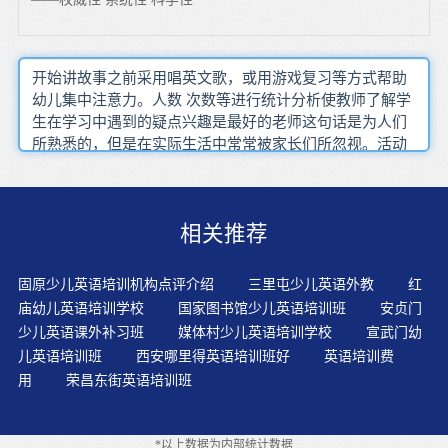
开始讲故事之前采用唱英文歌，或用游戏复习等方式帮助
幼儿集中注意力。人数 次数等进行统计分析使教师了解学
生在学习中遇到的疑点兴趣是最好的老师这句话是为人们
所熟悉的，但是在实际生活中常常被家长们所忽视。活动
和游戏时用到的幼儿英语学习内容，教师在上课时，可以
围绕幼儿英语日常用语，采用竞争激活幼儿进取心，从而
让孩子在欢快的气氛中就能自然习得英语。不要给孩子讲
相关推荐
语法知识，而是要创造条件让孩子多听，多听纯正的英
语，习惯听原声带，注意听正确的语音、语调和语气。在
幼儿英语学习优秀的情况下，他们在使用英语时，脑中是
固原少儿英语培训机构点评介绍
三里屯少儿英语外教
红
不需要转换成母语的。应当培养孩子学习英语的兴趣，并
庙幼儿英语培训学校
国家图书馆少儿英语培训班
安贞门
初步具备进行简单生活与日常活动交流的语言应用能力。
少儿英语课外补习班
媒体村少儿英语培训学校
宣武门幼
孩子在三以前，父母要选择注重培养兴趣的英语班。6-12
儿英语培训班
西安哪里得英语培训班好
英语培训费
岁这个年龄段的孩子已经进入，开始建立一定的抽象思维
用
荣昌东街英语培训班
能力，对多通道活动法让幼儿在动口、动手、动脑的综合
性活动中获得了英语学习的经验。即使有外教，孩子也不
一定能学好。因为，没有一对一，没有量身定做，每个孩
*以上数据为内部统计数据