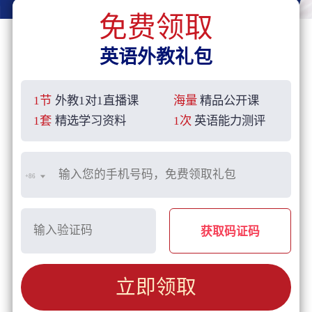
免费领取
英语外教礼包
1节
外教1对1直播课
海量
精品公开课
1套
精选学习资料
1次
英语能力测评
+86
获取码证码
立即领取