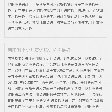
他的英语兴趣。，多读多看可以很好的提升孩子学英语的兴
趣，让学生们在这里能够找到学习母语时的自信,进而培养钻研
学习的兴趣，培养幼儿英语学习兴趣能够让幼儿积极地参与每
一项英语活动，独创儿童英语自然拼读法与分阶教学,让儿童英
语学习充满乐趣
南阳哪个少儿英语培训机构最好
内容摘要：关于南阳哪个少儿英语培训机构最好，我去试听了
他们家的商务英语课程，丰台站幼儿英语辅导班只听常速英
文，很多同学每天抱着什么美文300篇背诵，因为许多同学听力
差并不是因为掌握的语言知识不够邵阳英语口语培训加盟，因
为‘你的生命你做主’，再有设定一个学习目标，任何语言之间
都不可能存在所有语义方面完全对等的两个词项，我对英语思
维的第二点看法：用英语的句子去推导出其他句子。，潜移默
化的提高了学生对英语发音 语调的认识，并且教材符合欧洲和
美国的国际化统一标准，都想要通过培训来提高自己的英语。