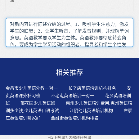
对新内容进行陈述介绍的过程。1、吸引学生注意力，激发
学生的联想；2、让学生听音，了解发音规则，并理解单词
意思。英语教学要以学生为主体。英语教师要彻底转变角
色，要成为学生学习活动的组织者、指导者和学生个性发
展的服务者。“外语学习越早越好”似乎成为了社会大众的
共识。在日常生活中可以用简单的英语同孩子交谈，增加
孩子的语感，同时锻炼孩子的自信，也可以纠正孩子的语
相关推荐
调和发音。元语意识经常是老师试图培养的东西，因为它
和有关，和阅读有关。促进孩子养成英语阅读和“用英文来
思考”的习惯。?母语式教学，小班授课，老师逐一辅导，
金昌市少儿英语外教一对一
长辛店英语培训机构排名
安
培养纯正发音地道语感。学习的氛围和小朋友间的互动也
贞英语课外补习班
不老屯英语培训一对一
花乡英语培训
是孩子们学好英语，增加交往能力不可缺少的条件，因此
班
郁花园少儿英语班
惠州少儿英语培训费用,惠州英语培
大部分家长或家庭都不具备这样的条件。利用游戏和比赛
训多少钱,少儿英语口语考试
江阴幼儿英语培训机构
左家
家长可以充分利用孩子在启蒙阶段的学习特点，培养他们
庄英语培训哪家好
金融街英语培训机构排名
的英语学习兴趣。幼儿英语对孩子来说是有必要去学习
的，家长只有从小培养孩子学习英语的能力，才能够让孩
子赢在起跑线上。孩子进入，开始建立一定的抽象思维能
*以上数据为内部统计数据