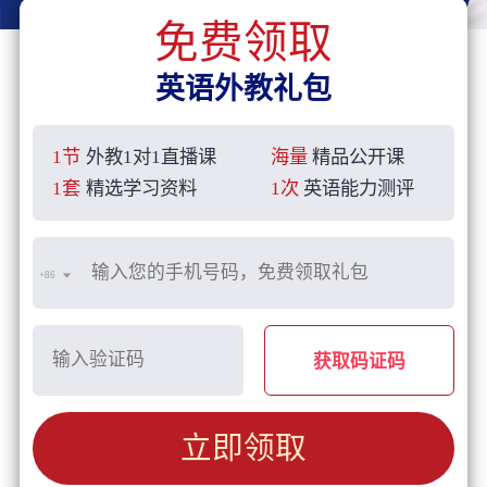
免费领取
英语外教礼包
1节
外教1对1直播课
海量
精品公开课
1套
精选学习资料
1次
英语能力测评
+86
获取码证码
立即领取