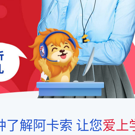
钟了解阿卡索
让您
爱上