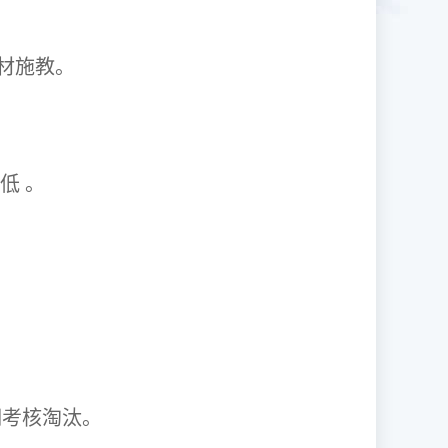
1因材施教。
取率低 。
资格证。
期考核淘汰。