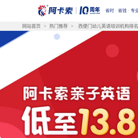
省时 · 省钱 · 专
网站首页
>
热门推荐
>
西便门幼儿英语培训机构排