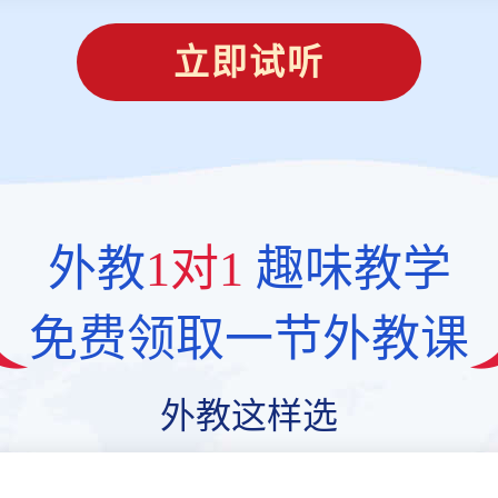
立即试听
外教
1对1
趣味教学
免费领取一节外教课
外教这样选