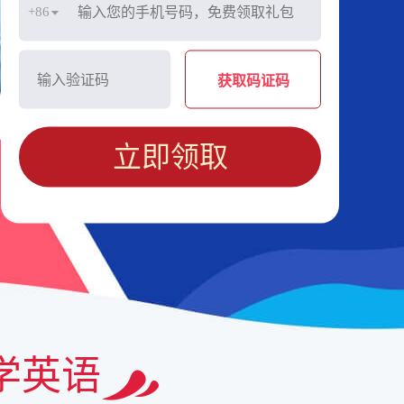
+86
获取码证码
立即领取
学英语