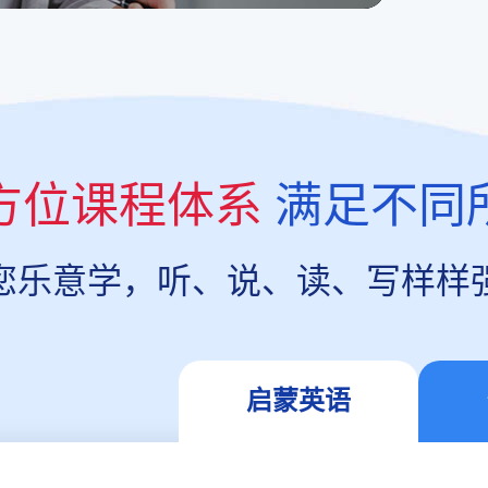
方位课程体系
满足不同
您乐意学，听、说、读、写样样
启蒙英语