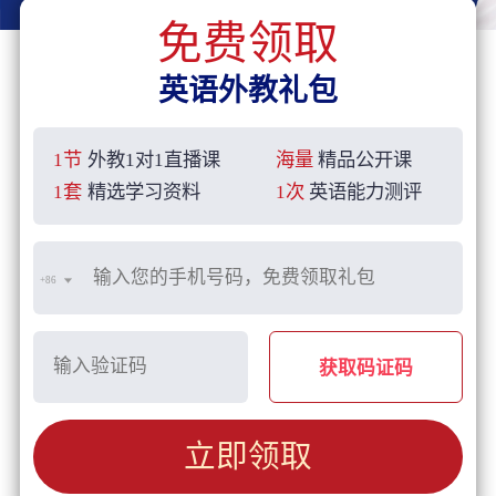
免费领取
英语外教礼包
1节
外教1对1直播课
海量
精品公开课
1套
精选学习资料
1次
英语能力测评
+86
获取码证码
立即领取