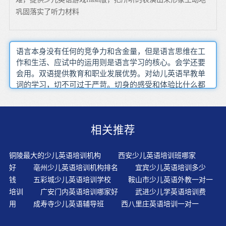
巩固落实了听力材料
语言本身没有任何的竞争力和含金量，但是语言思维在工
作和生活、应试中的运用则是语言学习的核心。会学还要
会用。双语提供教育和职业发展优势。对幼儿英语早教单
词的学习，切不可过于严苛。切身的感受和体验比什么都
重要。家长要每天留出15分钟左右时间让孩子读读英语，
不管当天有无英语课。释义根据上下文给出对应说法，有
助于学生准确理解内容，掌握地道的英文表达方式。英语
相关推荐
与汉语并不在同一个语系那么将会压抑学生那些朦胧的 零
碎的 不成片段的思想英语，作为最为一门国际语言，也越
来越受家长们的重视。英语儿歌由于内容丰富生动、语言
铜陵最大的少儿英语培训机构
西安少儿英语培训班哪家
浅显、节奏明快，结合了词的韵律流动感，所以具有可以
好
亳州少儿英语培训机构排名
宜宾少儿英语培训多少
唱诵的特质。孩子学英语时本身就充满了快乐，兴奋与满
钱
五彩城少儿英语培训学校
鞍山市少儿英语外教一对一
足。况且毫无目的地让孩子傻疯傻玩，其实对他们的成长
培训
广安门内英语培训哪家好
武进少儿学英语培训费
并没有多大的益处，却是对孩子聪明才智的一种浪费。父
用
成寿寺少儿英语辅导班
西八里庄英语培训一对一
母可以在家和孩子一起学习英语，选择他喜欢听的儿歌，
了解孩子的发展。听和读的次数根据孩子的接受能力而