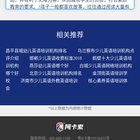
教育的要求。?孩子一般都喜欢故事，往往通过阅读大量有
趣的故事而不知不觉地学会了语言。我看孩子很有兴趣，
阿卡索外教网这个平台本身也很不错，我就孩子报了一个
长期的课程。针对小朋友们的特点采用寓教于乐的互动教
相关推荐
学方式，让每个孩子都能够融入到课堂活动当中，与外教
和中教老师更好的互动，并在这个过程中学好英语。教师
要因材施教,使学生听一点,懂一点,时时有收获,堂堂有积累,
昌平县城幼儿英语培训机构排名
乌兰察布少儿英语培训机构点
在他们面前不可高谈阔论。听写是一项很重要的语言能力
评介绍
邯郸少儿英语收费标准2018
鹤壁十大少儿英语培
训练，不仅有助于训练孩子的英语听力，还有助于训练孩
训机构
燕莎幼儿英语哪个好
白城少儿英语网络培训机构
子的拼写能力。很多家长对孩子学习都存在急于求成或揠
哪个好
北京少儿英语培训机构排名
金顶街英语培训学
苗助长的心态，总是希望孩子通过短时间的学习达到高水
校
济南市少儿英语外教英语培训
核心素养英语培训体
平的效果，殊不知，这样的心态会给孩子无形中带来压
会
力，让孩子产生厌学的心理。浸入式就是要求老师们也要
为英语学习者提供一种类似于母语的学习环境。好的教学
方式和不好的相比，对兴趣的调动差异巨大。因此还是需
*以上数据为内部统计数据
要家长在学习中不断和儿童、老师进行沟通。母语式教
学，小班授课，老师逐一辅导，培养纯正发音地道语感。
幼儿接受外部事物主要是通过视觉和听觉感受器，进入大
脑的许多信息中，音响效果给幼儿的印象是很深刻的。上
课时几乎完全抛开母语，一切教学活动均用英语进行，减
服务热线：400-600-1166
粤ICP备19156451号