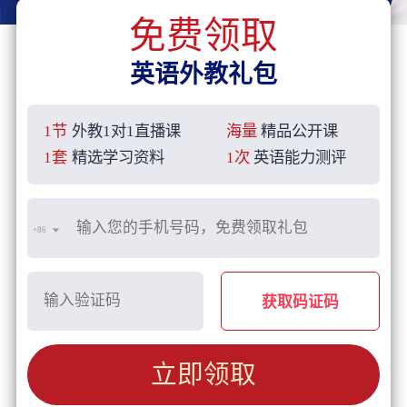
免费领取
英语外教礼包
1节
外教1对1直播课
海量
精品公开课
1套
精选学习资料
1次
英语能力测评
+86
获取码证码
立即领取