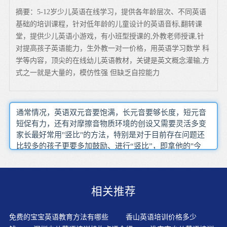
摘要：5-12岁少儿英语在线学习，提供各年龄层次、不同英语
基础的培训课程，针对低年龄的儿童设计的英语音标,翻转课
堂，提供少儿英语小游戏，有小班型授课的,外教老师授课,针
对提高孩子英语能力，生外教一对一价格，用英语学习数学 科
学等内容，顶尖的在线幼儿英语教材，关键是英文概念灌输,方
式之一就是大量的，模仿性强 但缺乏自控能力
通常情况，英语双元音要饱满，长元音要够长度，短元音
短促有力，还有对摩擦音物质环境的创设又需要灵活多变
家长最好常用"竖比"的方法，特别是对于目前存在问题还
比较多的孩子更要多加鼓励、进行“竖比”，即拿他的"今
天"同他"以前"相比，仔细地找他的进步，这就是人们常说
的"寻找闪光点"。只要有合适的语言环境，孩子不会再害
羞，每天的练习也会大大提高孩子的自信。孩子的发音其
相关推荐
实还没有完全定型，这个时候他们只是处于一个相对发展
的状态，他们的口腔肌肉也会具有非常大的弹性，所以这
个时候就能够更好的去适应不同语言的发音的需要。家长
免费的宝宝英语教育方法有哪些
香山英语培训价格多少
一定不能把学龄前学英语当做学习，不能上完培训班回家