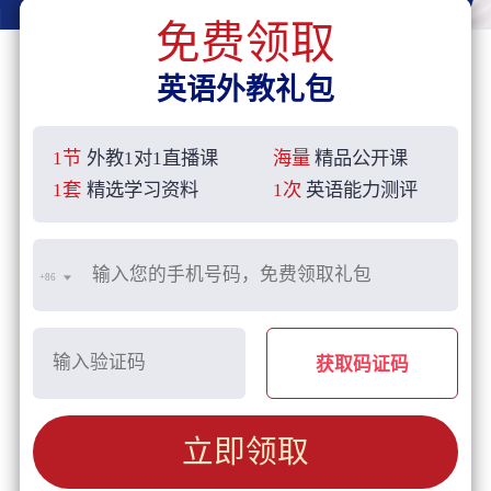
免费领取
英语外教礼包
1节
外教1对1直播课
海量
精品公开课
1套
精选学习资料
1次
英语能力测评
+86
获取码证码
立即领取