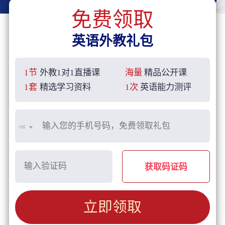
免费领取
英语外教礼包
1节
外教1对1直播课
海量
精品公开课
1套
精选学习资料
1次
英语能力测评
+86
获取码证码
立即领取