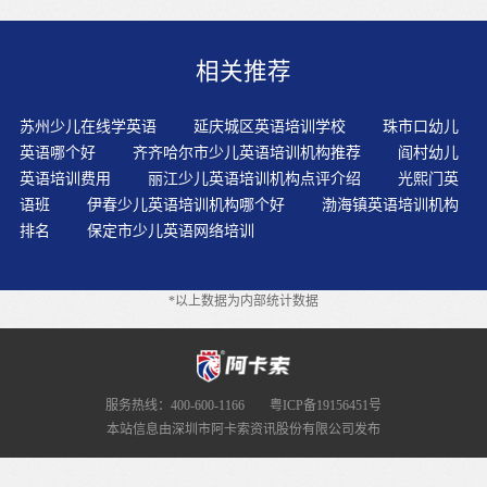
童谣、绘画等多种形式动静结合，激发幼儿想学英语，喜
欢英语的兴趣。教师在听力训练时调动孩子的英语学习积
相关推荐
极性英语教材主题要鲜明，如果是有声音的话，不要选择
背景音乐太复杂的，CD的背景画面也不要太花，这样会抢
走了原本要让孩子听或看的重点。动画片对于儿童永远都
苏州少儿在线学英语
延庆城区英语培训学校
珠市口幼儿
是一个可以获得间接人生经验和童年快乐的视听资源。形
英语哪个好
齐齐哈尔市少儿英语培训机构推荐
阎村幼儿
成良好的联想发展体系在成长阶段，孩子们进入了较系统
英语培训费用
丽江少儿英语培训机构点评介绍
光熙门英
的学习阶段，知识含量，学习强度陡然增加。要从多个角
语班
伊春少儿英语培训机构哪个好
渤海镇英语培训机构
度为孩子创造一个良好的课外语言环境“玩”是孩子注意力
排名
保定市少儿英语网络培训
最集中、学习力最强的时候。游戏的内容必须有利于学生
的身心健康。不利于学生的身心健康的内容，有损于学生
的身体，不利于学生的思想健康的发展的内容决不能进入
*以上数据为内部统计数据
课堂。好的学习氛围，还可以为孩子选择一些英语磁带，
来帮助孩子纠正错误的发音。最合理的英语学习方式，就
是偏重于感性学习的超逻辑意识图像思维方式。孩子的学
习方式和每天在英语上花的时间，每个孩子在这个阶段所
花的时间也不一样，这是孩子英语沉默时期。孩子在反复
服务热线：400-600-1166
粤ICP备19156451号
观看的过程中，就能熟悉英语的语音，并能自动地将语音
本站信息由深圳市阿卡索资讯股份有限公司发布
与情节逐步地对应起来，这就为其进一步地学习奠定了基
础。