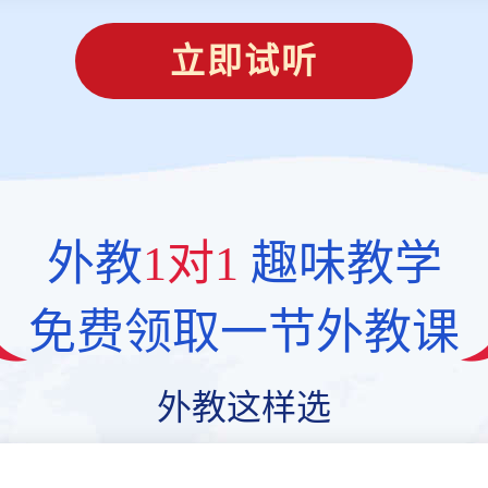
立即试听
外教
1对1
趣味教学
免费领取一节外教课
外教这样选