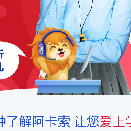
钟了解阿卡索
让您
爱上