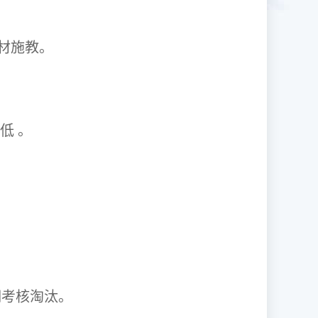
1因材施教。
取率低 。
资格证。
期考核淘汰。