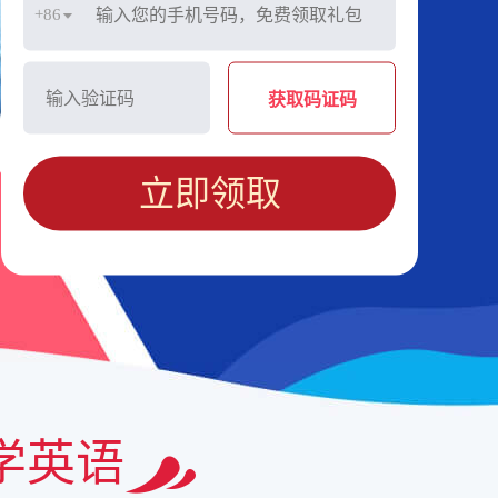
+86
获取码证码
立即领取
学英语