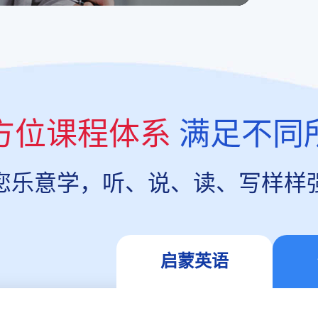
方位课程体系
满足不同
您乐意学，听、说、读、写样样
启蒙英语